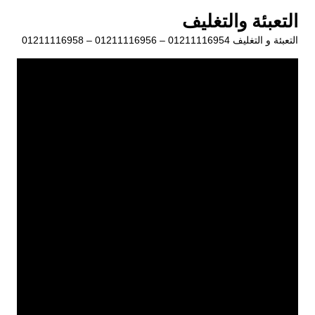
لتجاوز
التعبئة والتغليف
لى
التعبئة و التغليف 01211116954 – 01211116956 – 01211116958
لمحتوى