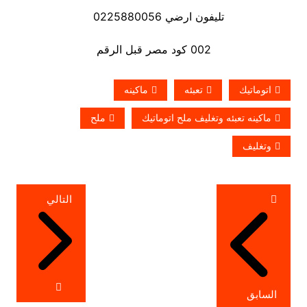
تليفون ارضي 0225880056
002 كود مصر قبل الرقم
اتوماتيك
تعبئه
ماكينه
ماكينه تعبئه وتغليف ملح اتوماتيك
ملح
وتغليف
تصفّح
التالي
المقالات
السابق