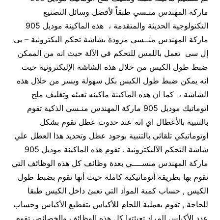
ماركة المهندس منـسي طبقاً لأفضل وسائل التصنيع
التكنولوجية الحديثة والمتقدمة ، هذه الماكينة موديل 905
ماركة المهندس منــسي مزودة بشاشة تحكم اليكترونية – بى
إل سى تعمل باللمس للتحكم في الآلة حيث انه من الممكن
ضبط طول الكيس من خلال هذه الشاشة الإليكترونية حيث
انه يمكن ضبط طول الكيس بكل سهولة ويسر من خلال هذه
الشاشة ، كما ان هذه الماكينة ماكينه تعبئه وتغليف ملح
اتوماتيك موديل 905 ماركة المهندس منـسي الذكية تقوم
بالتنبية بالأعطال اي انه عند حدوث عطل تقوم بشكل
اوتوماتيكي تلقائي بالتنبية بوجود عطل وتحديد هذا العطل علي
شاشة التحكم الآليكترونية . تقوم هذه الماكينة موديل 905
ماركة المهندس منســــي بعدة وظائف كل هذه الوظائف التي
تقوم بها بطريقة أتوماتيكية كاملة حيث أنها تقوم بضبط طول
الكيس , حساب كمية المواد التي تعبئ داخل الكيس طبقا
للحاجة , تقوم بعملية اللحام للأكياس بتقطيع الأكياس وحساب
عدد الأكياس المراد تعبئتها كل هذه الوظائف والخصائص تقوم