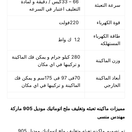
66 – 33كيس / دقيقة و لمادة
سرعة التعبئة
التغليف اعتبار في السرعه
قوة الكهرباء
220فولت
طاقة الكهرباء
1.2 ك واط
المستهلكه
280 كيلو جرام و يمكن فك الماكينة
وزن الماكينة
و تركيبها في اي مكان
أبعاد الماكينة
70فى 97 فى 175سم و يمكن فك
الخارجي
الماكينة و تركيبها في اي مكان
مميزات
ماكينه تعبئه وتغليف ملح اتوماتيك
موديل 905 ماركة
مهندس منسى
تم تصميم ماكينه تعبئه وتغليف ملح اتوماتيك موديل 905