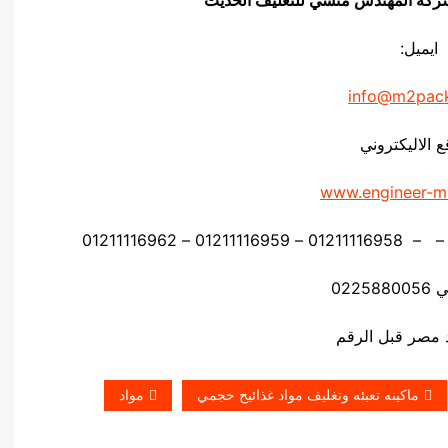
ايميل:
info@m2pac
ع الاليكتروني
www.engineer-m
0225
ماكينه تعبئه وتغليف مواد غذائيح حجمي
مواد