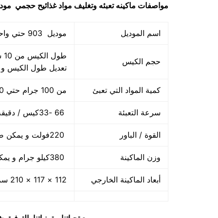
مواصفات
ماكينه تعبئه وتغليف مواد غذائيح حجمي
موديل 903 حتي واحد كي
اسم الموديل
موديل 903 حتي واحد كيلو ماركة المهندس منسي
حجم الكيس
تعديل طول الكيس و
كمية المواد التي تعبئ
من 100 جرام حتي 1000 جرام واحد كيلو
سرعة التعبئة
66 -33كيس / دقيقة و لمادة التغليف اعتبار في السرعه
القوة / الباور
220فولت و يمكن ضبط الفولت حسب الكهرباء المتاحه 2.5 كيلو وات
وزن الماكينة
380كيلو جرام و يمكن فك الماكينة و تركيبها في اي مكان
أبعاد الماكينة الخارجي
112 × 117 × 210 سم و يمكن فك الماكينة و تركيبها في اي مكان
مع تحياتنا و تمنياتنا بالتوف