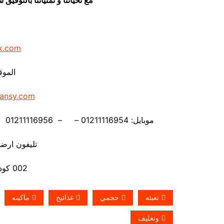
k.com
الموق
ansy.com
موبايل: 01211116954 – – 01211116956 – – 01211116958 – 01211116959 – 01211116962
تليفون ارضي 880056
002 كود مصر قبل الرقم
تعبئه
حجمي
غذائيح
ماكينه
وتغليف