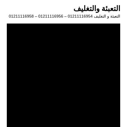
لتجاوز
التعبئة والتغليف
لى
التعبئة و التغليف 01211116954 – 01211116956 – 01211116958
لمحتوى