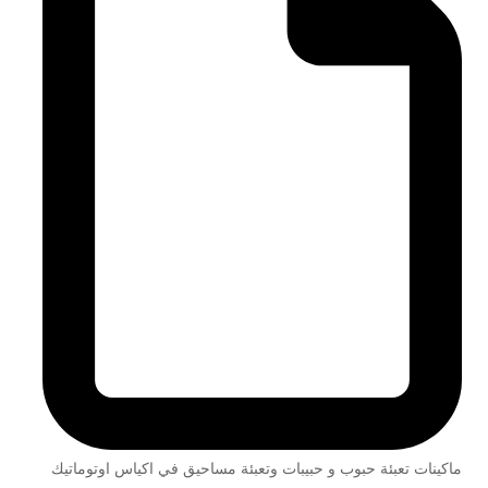
ماكينات تعبئة حبوب و حبيبات وتعبئة مساحيق في اكياس اوتوماتيك