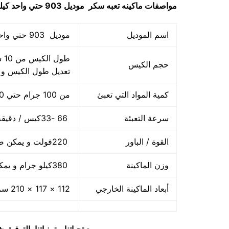
مواصفات
ماكينه تعبه سكر
موديل 903 حتي واحد كيلو ماركة مهندس منسي
اسم الموديل
موديل 903 حتي واحد كيلو ماركة المهندس منسي
حجم الكيس
تعديل طول الكيس و
كمية المواد التي تعبئ
من 100 جرام حتي 1000 جرام واحد كيلو
سرعة التعبئة
66 -33كيس / دقيقة و لمادة التغليف اعتبار في السرعه
القوة / الباور
220فولت و يمكن ضبط الفولت حسب الكهرباء المتاحه 2.5 كيلو وات
وزن الماكينة
380كيلو جرام و يمكن فك الماكينة و تركيبها في اي مكان
أبعاد الماكينة الخارجي
112 × 117 × 210 سم و يمكن فك الماكينة و تركيبها في اي مكان
مع تحياتنا و تمنياتنا بالتوف