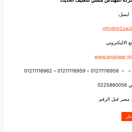
ايميل:
info@m2pac
ع الاليكتروني
www.engineer-m
0225
سكر