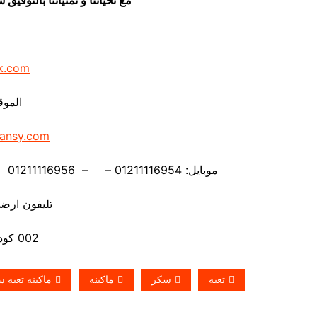
k.com
الموق
ansy.com
موبايل: 01211116954 – – 01211116956 – – 01211116958 – 01211116959 – 01211116962
تليفون ارضي 880056
002 كود مصر قبل الرقم
تعبه
سكر
ماكينه
ماكينه تعبه 