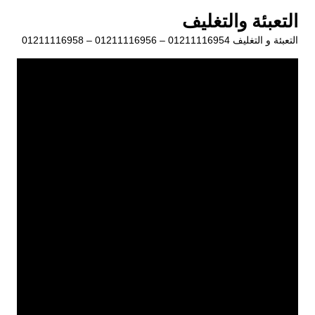
لتجاوز
التعبئة والتغليف
لى
التعبئة و التغليف 01211116954 – 01211116956 – 01211116958
لمحتوى