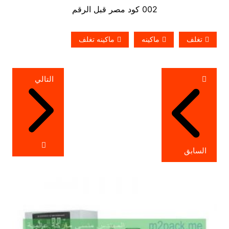
002 كود مصر قبل الرقم
تغلف
ماكينه
ماكينه تغلف
تصفّح
التالي
المقالات
السابق