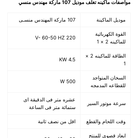
مواصفات ماكينه تغلف موديل 107 ماركة مهندس منسي
موديل الماكينة
107 ماركة المهندس منسـى
القوة الكهربائية
220 V- 60-50 HZ
للماكينه 2 × 1
الطاقة للماكينه 2 ×
4.5 KW
1
السخان المتواجد
500 W
للقطاعه المدمجه
عشره متر فى الدقيقة اى
سرعة موتور السير
ستمائة متر فى الساعة
وقت اللحام والقطع
اقل من نصف ثانية
ابعاد قصوى للمنتج