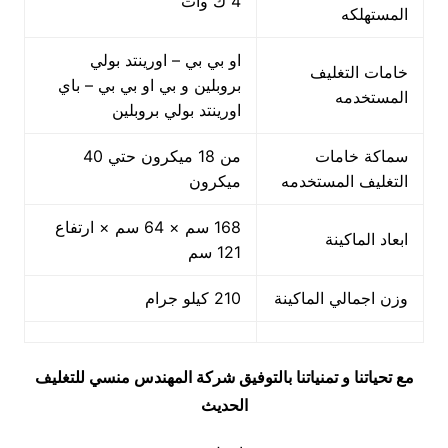
4 ك وات
المستهلكه
او بي بي – اورينتد بولي
خامات التغليف
بروبلين و بي او بي بي – باي
المستخدمه
اورينتد بولي بروبلين
سماكة خامات
من 18 ميكرون حتي 40
التغليف المستخدمه
ميكرون
168 سم × 64 سم × ارتفاع
ابعاد الماكينة
121 سم
وزن اجمالي الماكينة
210 كيلو جرام
مع تحياتنا و تمنياتنا بالتوفيق شركة المهندس منسي للتغليف
الحديث