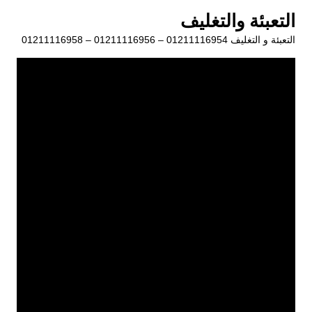
لتجاوز
التعبئة والتغليف
لى
التعبئة و التغليف 01211116954 – 01211116956 – 01211116958
لمحتوى