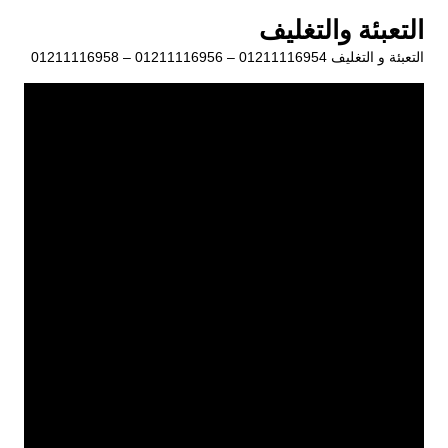
لتجاوز
التعبئة والتغليف
لى
التعبئة و التغليف 01211116954 – 01211116956 – 01211116958
لمحتوى