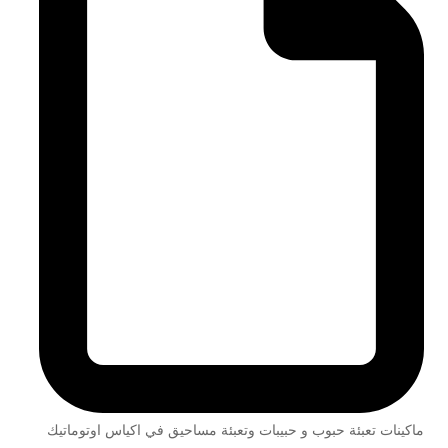
ماكينات تعبئة حبوب و حبيبات وتعبئة مساحيق في اكياس اوتوماتيك