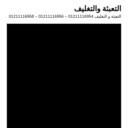
لتجاوز
التعبئة والتغليف
لى
التعبئة و التغليف 01211116954 – 01211116956 – 01211116958
لمحتوى