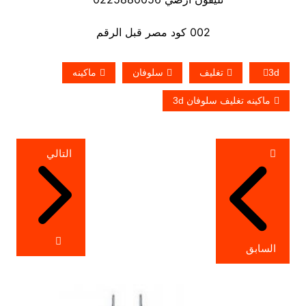
002 كود مصر قبل الرقم
3d
تغليف
سلوفان
ماكينه
ماكينه تغليف سلوفان 3d
تصفّح
التالي
المقالات
السابق