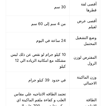
أقصى لفة
30 سم
قطرها
أقصى عرض
من 4 سم إلى 60 سم
لفيلم
وضع التشغيل
24 ساعة في اليوم
المحتمل
10 كيلو جرام لو نقص عن ذلك ليس
المفترض لوزن
مشكله مع امكانية الزياده الي 12
الرول
كيلو
وزن الماكينة
في حدود 39 كيلو جرام
الاجمالي
تعتمد الطاقه الانتاجيه علي مقاس
الطاقة
العلب و كفاءة ملقم الماكينة اي
الانتاجيه
يمكن تغليف من 700 علبه الي