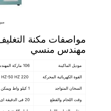
مبيع
مهندس منسي
موديل الماكينة
106 ماركة المهندس منسي
القوة الكهربائية المحركة
220 V -60 HZ-50 HZ
السخان المتواجد
1 كيلو واط ويمكن تعديله
وقت اللحام والقطع
20 فى الدقيقة اى 1200 ضربة فى الساعة او حسب سرعة العامل