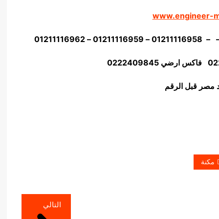
www.engineer-
02
22409845
مكنة
التالي