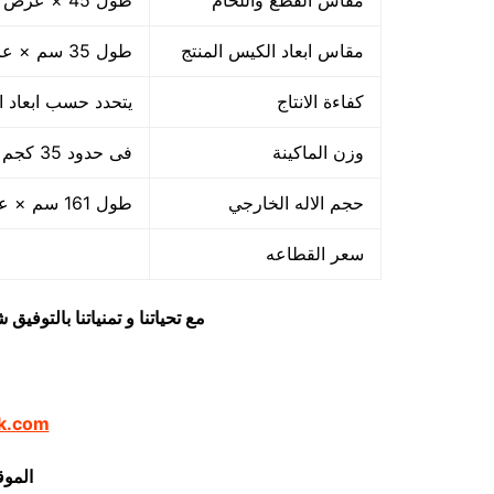
مقاس القطع واللحام
طول 45 × عرض 50 سم
مقاس ابعاد الكيس المنتج
طول 35 سم × عرض 45 سم × ارتفاع 50 سم
كفاءة الانتاج
يتحدد حسب ابعاد ال
وزن الماكينة
فى حدود 35 كجم
حجم الاله الخارجي
طول 161 سم × عرض 69 سم × ارتفاع 89 سم
سعر القطاعه
مع تحياتنا و تمنياتنا بالتوف
k.com
الموق