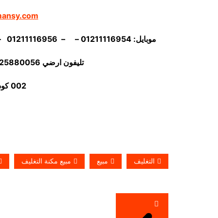
mansy.com
موبايل: 01211116954 – – 01211116956 – – 01211116958 – 01211116959 – 01211116962
تليفون ارضي 0225880056 فاكس ارضي
002 كود مصر قبل الرقم
التغليف
مبيع
مبيع مكنة التغليف
تصفّح