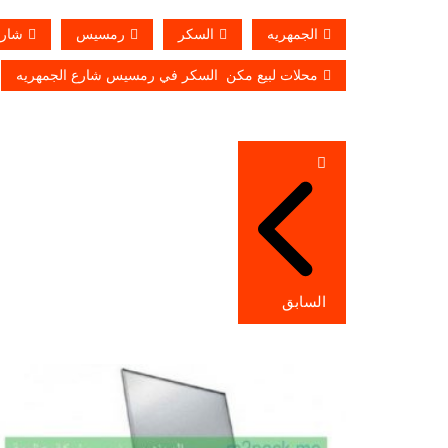
الجمهريه
السكر
رمسيس
شار
محلات لبيع مكن السكر في رمسيس شارع الجمهريه
تصفّح
المقالات
السابق