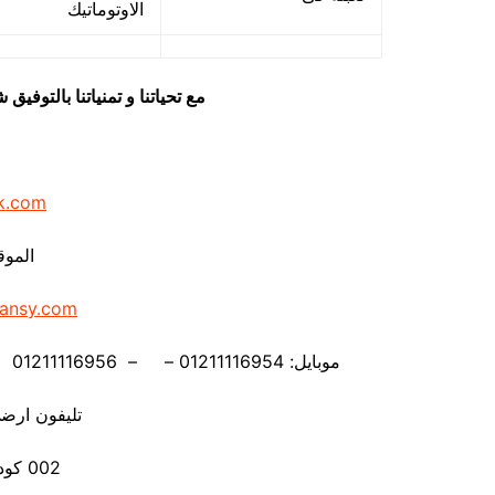
الاوتوماتيك
مع تحياتنا و تمنياتنا بالتوف
k.com
الموق
ansy.com
موبايل: 01211116954 – – 01211116956 – – 01211116958 – 01211116959 – 01211116962
تليفون ارضي 880056
002 كود مصر قبل الرقم