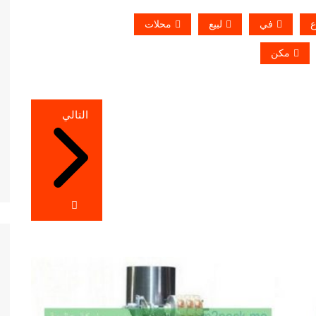
ع
في
لبيع
محلات
مكن
التالي