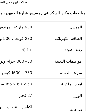
محلات لبيع مكن الس
مواصفات
مكن السكر في رمسيس شارع الجمهريه
موديل 
الموديل
904 ماركة المهندس منسي
الطاقة الكهربائية
220 فولت ، 500 وات
دقة التعبئة
± 1 %
مواصفات التعبئة
50– 1000جرام ويوجد اوزان اخري حتى 5 كجم
سرعة التعبئة
750 – 1500 كيس / الساعه حسب سرعة العامل
ابعاد الماكينة
60 × 60 × 185 سم
الوزن
27 كجم
اكياس – عبوات – بر
تعبئة فى