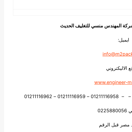
يق شركة المهندس منسي للتغليف الحديث
ايميل:
info@m2pac
ع الاليكتروني
www.engineer-m
0225