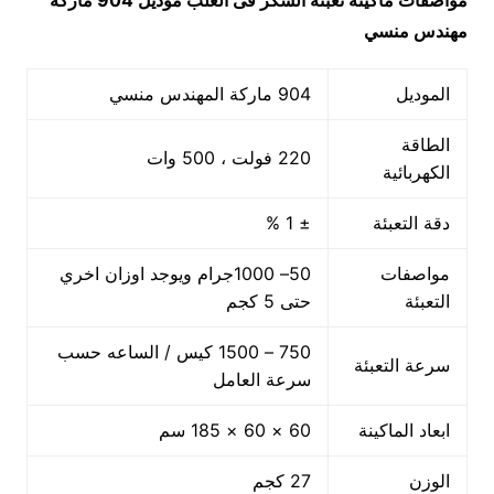
مواصفات ماكينة
تعبئة السكر فى العلب
موديل 904 ماركة
مهندس منسي
الموديل
904 ماركة المهندس منسي
الطاقة
220 فولت ، 500 وات
الكهربائية
دقة التعبئة
± 1 %
مواصفات
50– 1000جرام ويوجد اوزان اخري
التعبئة
حتى 5 كجم
750 – 1500 كيس / الساعه حسب
سرعة التعبئة
سرعة العامل
ابعاد الماكينة
60 × 60 × 185 سم
الوزن
27 كجم