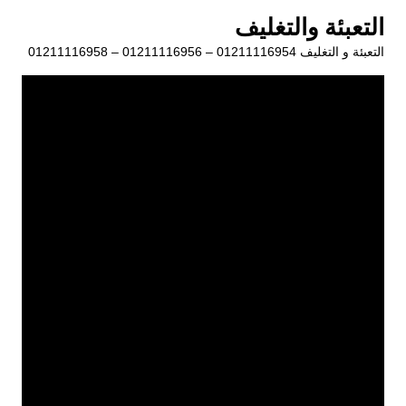
لتجاوز
التعبئة والتغليف
لى
التعبئة و التغليف 01211116954 – 01211116956 – 01211116958
لمحتوى