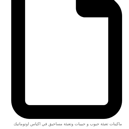
ماكينات تعبئة حبوب و حبيبات وتعبئة مساحيق في اكياس اوتوماتيك