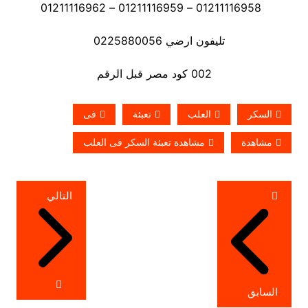
01211116958 – 01211116959 – 01211116962
تليفون ارضي 0225880056
002 كود مصر قبل الرقم
السكر
العلب
تعبئة
فى
مشاهدة
مشاهدة تعبئة السكر فى العلب
تصفّح
التالي
المقالات
السابق