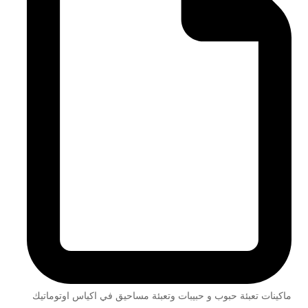
ماكينات تعبئة حبوب و حبيبات وتعبئة مساحيق في اكياس اوتوماتيك