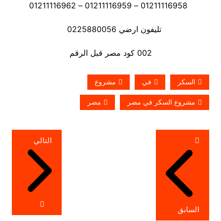
01211116958 – 01211116959 – 01211116962
تليفون ارضي 0225880056
002 كود مصر قبل الرقم
السكر
في
مشروع
مشروع السكر في مصر
مصر
تصفّح
التالي
المقالات
السابق