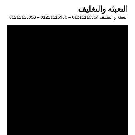
لتجاوز
التعبئة والتغليف
لى
التعبئة و التغليف 01211116954 – 01211116956 – 01211116958
لمحتوى