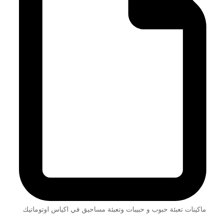
ماكينات تعبئة حبوب و حبيبات وتعبئة مساحيق في اكياس اوتوماتيك