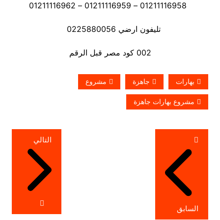
01211116958 – 01211116959 – 01211116962
تليفون ارضي 0225880056
002 كود مصر قبل الرقم
بهارات
جاهزة
مشروع
مشروع بهارات جاهزة
تصفّح
التالي
المقالات
السابق