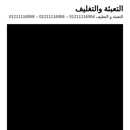
لتجاوز
التعبئة والتغليف
لى
التعبئة و التغليف 01211116954 – 01211116956 – 01211116958
لمحتوى