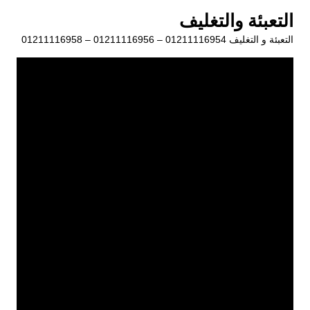
لتجاوز
التعبئة والتغليف
لى
التعبئة و التغليف 01211116954 – 01211116956 – 01211116958
لمحتوى