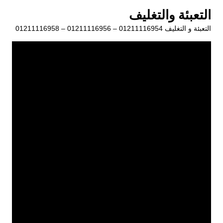
لتجاوز
التعبئة والتغليف
لى
التعبئة و التغليف 01211116954 – 01211116956 – 01211116958
لمحتوى