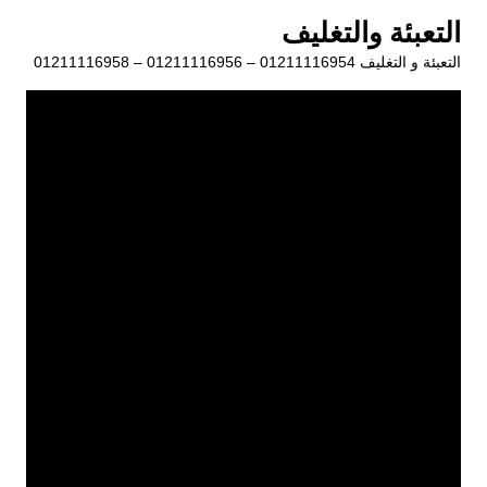
لتجاوز
التعبئة والتغليف
لى
التعبئة و التغليف 01211116954 – 01211116956 – 01211116958
لمحتوى