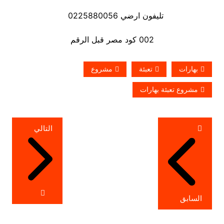
تليفون ارضي 0225880056
002 كود مصر قبل الرقم
بهارات
تعبئة
مشروع
مشروع تعبئة بهارات
تصفّح
التالي
المقالات
السابق