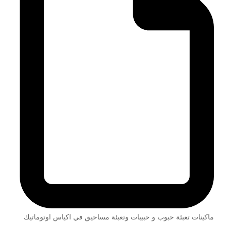
ماكينات تعبئة حبوب و حبيبات وتعبئة مساحيق في اكياس اوتوماتيك