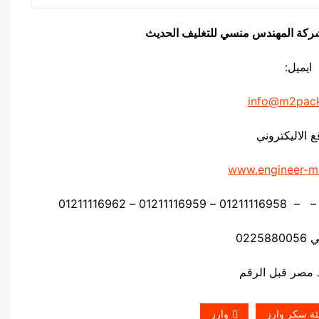
يق شركة المهندس منسي للتغليف الحديث
ايميل:
info@m2pac
ع الاليكتروني
www.engineer-m
0225
ة سكر وارز
وارز