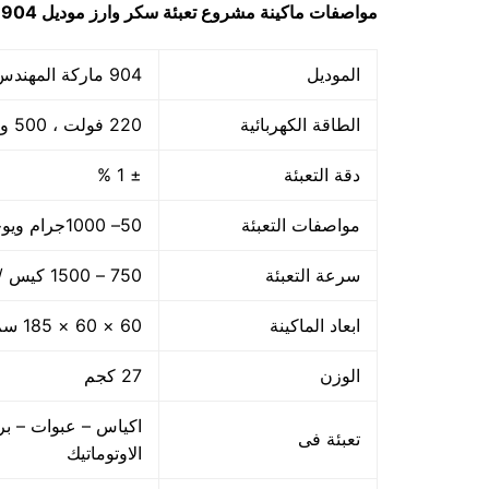
مواصفات ماكينة
مشروع تعبئة سكر وارز
موديل 904 ماركة مهندس منسي
الموديل
904 ماركة المهندس منسي
الطاقة الكهربائية
220 فولت ، 500 وات
دقة التعبئة
± 1 %
مواصفات التعبئة
50– 1000جرام ويوجد اوزان اخري حتى 5 كجم
سرعة التعبئة
750 – 1500 كيس / الساعه حسب سرعة العامل
ابعاد الماكينة
60 × 60 × 185 سم
الوزن
27 كجم
اكياس – عبوات – بر
تعبئة فى
الاوتوماتيك