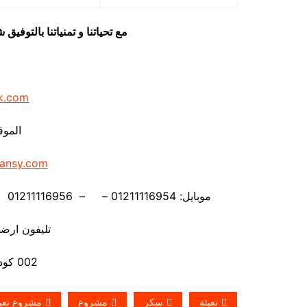
مع تحياتنا و تمنياتنا بالتوف
k.com
الموق
ansy.com
موبايل: 01211116954 – – 01211116956 – – 01211116958 – 01211116959 – 01211116962
تليفون ارضي 880056
002 كود مصر قبل الرقم
تعبئة
سكر
مشروع
مشروع تعبئ