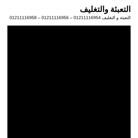
لتجاوز
التعبئة والتغليف
لى
التعبئة و التغليف 01211116954 – 01211116956 – 01211116958
لمحتوى