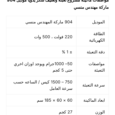
مواصفات ماكينة
مشروع تعبئة وتغليف سكر يدويا
موديل 904
ماركة مهندس منسي
الموديل
904 ماركة المهندس منسي
الطاقة
220 فولت ، 500 وات
الكهربائية
دقة التعبئة
± 1 %
مواصفات
50– 1000جرام ويوجد اوزان اخري
التعبئة
حتى 5 كجم
750 – 1500 كيس / الساعه حسب
سرعة التعبئة
سرعة العامل
ابعاد الماكينة
60 × 60 × 185 سم
الوزن
27 كجم