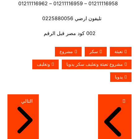
01211116958 – 01211116959 – 01211116962
تليفون ارضي 0225880056
002 كود مصر قبل الرقم
تعبئة
سكر
مشروع
مشروع تعبئة وتغليف سكر يدويا
وتغليف
يدويا
تصفّح
التالي
المقالات