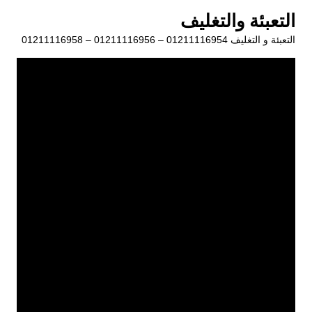
لتجاوز
التعبئة والتغليف
لى
التعبئة و التغليف 01211116954 – 01211116956 – 01211116958
لمحتوى