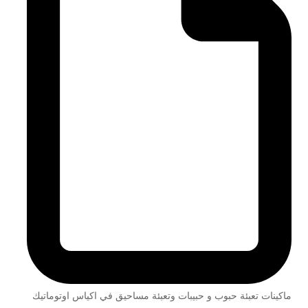
ماكينات تعبئة حبوب و حبيبات وتعبئة مساحيق في اكياس اوتوماتيك