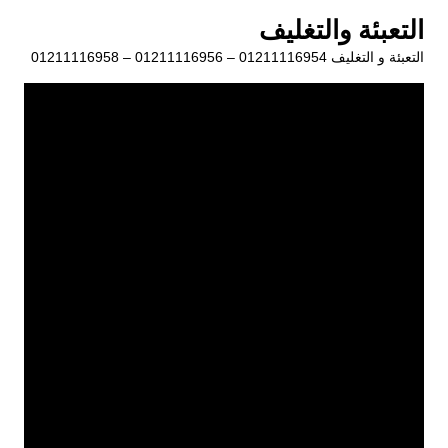
لتجاوز
التعبئة والتغليف
لى
التعبئة و التغليف 01211116954 – 01211116956 – 01211116958
لمحتوى