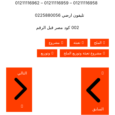
01211116958 – 01211116959 – 01211116962
تليفون ارضي 0225880056
002 كود مصر قبل الرقم
الملح
تعبئة
مشروع
مشروع تعبئة وتوزيع الملح
وتوزيع
تصفّح
التالي
المقالات
السابق