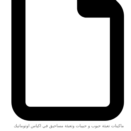
ماكينات تعبئة حبوب و حبيبات وتعبئة مساحيق في اكياس اوتوماتيك