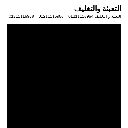
لتجاوز
التعبئة والتغليف
لى
التعبئة و التغليف 01211116954 – 01211116956 – 01211116958
لمحتوى