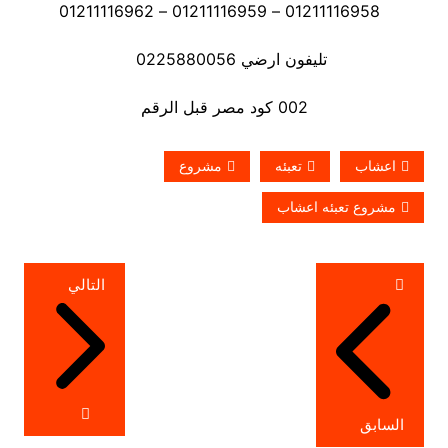
01211116958 – 01211116959 – 01211116962
تليفون ارضي 0225880056
002 كود مصر قبل الرقم
اعشاب
تعبئه
مشروع
مشروع تعبئه اعشاب
تصفّح
التالي
المقالات
السابق