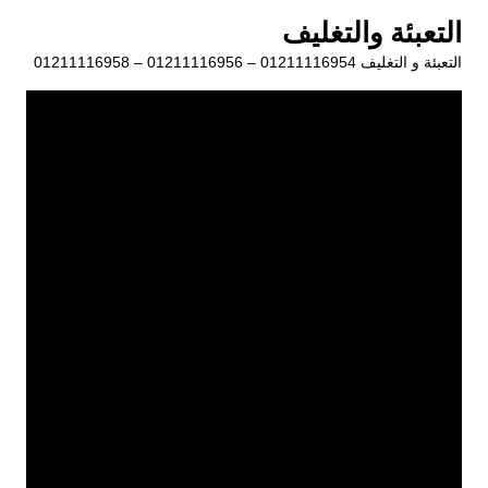
لتجاوز
التعبئة والتغليف
لى
التعبئة و التغليف 01211116954 – 01211116956 – 01211116958
لمحتوى