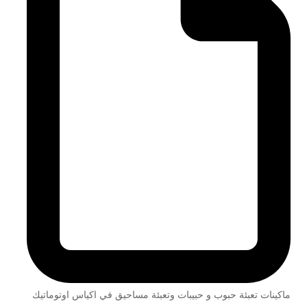
ماكينات تعبئة حبوب و حبيبات وتعبئة مساحيق في اكياس اوتوماتيك