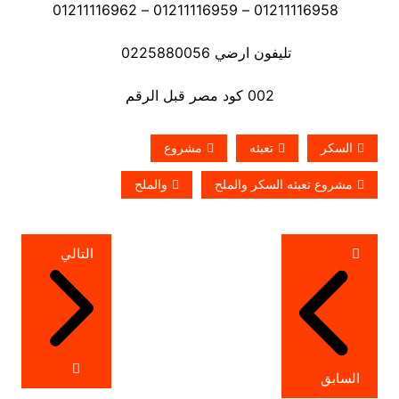
01211116958 – 01211116959 – 01211116962
تليفون ارضي 0225880056
002 كود مصر قبل الرقم
السكر
تعبئه
مشروع
مشروع تعبئه السكر والملح
والملح
تصفّح
التالي
المقالات
السابق