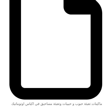
ماكينات تعبئة حبوب و حبيبات وتعبئة مساحيق في اكياس اوتوماتيك