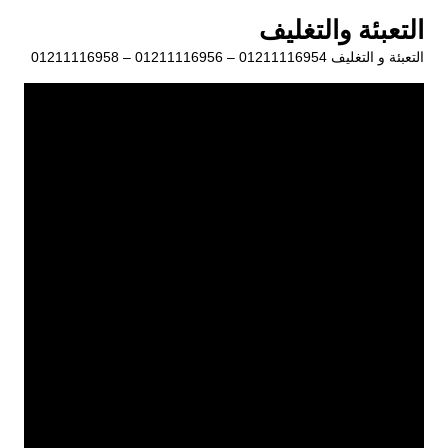
لتجاوز
التعبئة والتغليف
لى
التعبئة و التغليف 01211116954 – 01211116956 – 01211116958
لمحتوى