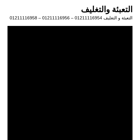
لتجاوز
التعبئة والتغليف
لى
التعبئة و التغليف 01211116954 – 01211116956 – 01211116958
لمحتوى