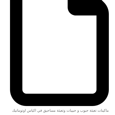
ماكينات تعبئة حبوب و حبيبات وتعبئة مساحيق في اكياس اوتوماتيك