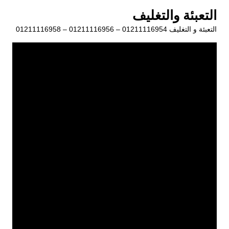
لتجاوز
التعبئة والتغليف
لى
التعبئة و التغليف 01211116954 – 01211116956 – 01211116958
لمحتوى