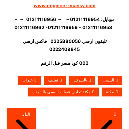
www.engineer-mansy.com
موبايل: 01211116954 – – 01211116956 – –
01211116958 – 01211116959- 01211116962
تليفون ارضي 0225880056 فاكس ارضي
02
22409845
002 كود مصر قبل الرقم
الببسي
بالشرنك
تغليف
عبوات
مكنة
مكنة تغليف عبوات الببسي بالشرنك
تصفّح
التالي
المقالات