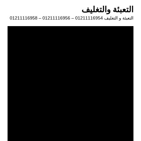
لتجاوز
التعبئة والتغليف
لى
التعبئة و التغليف 01211116954 – 01211116956 – 01211116958
لمحتوى