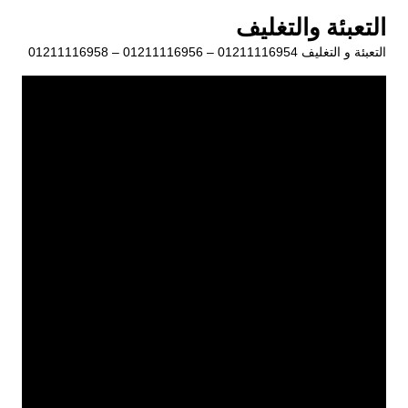
لتجاوز
التعبئة والتغليف
لى
التعبئة و التغليف 01211116954 – 01211116956 – 01211116958
لمحتوى