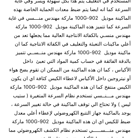
المستخدم في التغليف يتم هذا بكل سهولة ويسر وفي غاية
السرعة كما انه ايضا يتم ضبط معدات الحماية الخاصة بهذه
الماكينة موديل 902-100G ماركة مهندس منـــسي في غاية
السرعة كما تتميز هذه الماكينة موديل 902-100G ماركة
مهندس منسـي بالكفائة الانتاجية العالية مما يجعلها تعد من
أعلي ماكينات التعبئة والتغليف في الكفائة الانتاجية كما ان
ماكينة موديل 902-100G ماركة مهندس منــســي تتميز
بالدقة الفائقة في حساب كمية المواد التي تعبئ داخل
الأكياس ، كما ان هذه الماكينة من الممكن ان تقوم بضخ هواء
أو نيتروجين داخل الأكياس لاعطاء الكيس كثافة اي ان يكون
الكيس منتفخ كما ان هذه الماكينة موديل 902-100G ماركة
مهندس مـــنــسي تستخدم نظام السرعة المتغيرة ( ستيب
ليس ) ولا تحتاج الي توقف الماكينة في حالة تغيير السرعة ،
يوجد بالماكينة جهاز التتبع الكهروضوئي لإعطاء أعلي معدل
ضبط للكيس اي ان هذه الماكينة موديل 902-100G ماركة
مهندس منـــســـــي تستخدم نظام الكشف الكهروضوئي مما