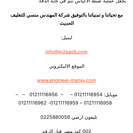
يجعل عملية ضبط الأكياس تتم في غاية الدقة
مع تحياتنا و تمنياتنا بالتوفيق شركة المهندس منسي للتغليف
الحديث
ايميل:
info@m2pack.com
الموقع الاليكتروني
www.engineer-mansy.com
موبايل: 01211116954 – – 01211116956 – –
01211116958 – 01211116959- 01211116962
تليفون ارضي 0225880056
002 كود مصر قبل الرقم