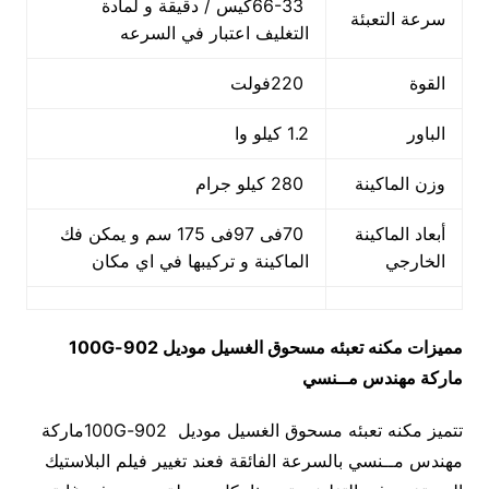
66-33كيس / دقيقة و لمادة
سرعة التعبئة
التغليف اعتبار في السرعه
القوة
220فولت
الباور
1.2 كيلو وا
وزن الماكينة
280 كيلو جرام
أبعاد الماكينة
70فى 97فى 175 سم و يمكن فك
الخارجي
الماكينة و تركيبها في اي مكان
مميزات
مكنه تعبئه مسحوق الغسيل
موديل
902-100G
ماركة مهندس مــنسي
تتميز مكنه تعبئه مسحوق الغسيل موديل 902-100Gماركة
مهندس مــنسي بالسرعة الفائقة فعند تغيير فيلم البلاستيك