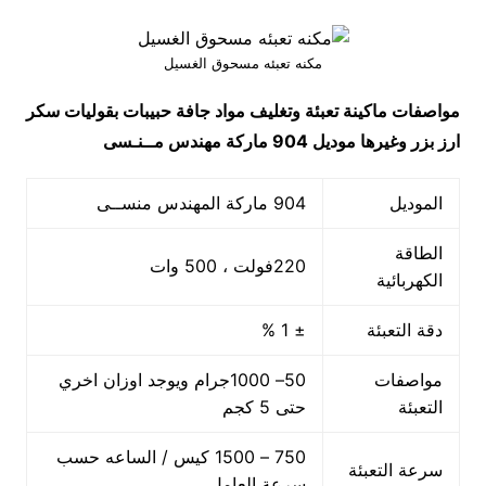
مكنه تعبئه مسحوق الغسيل
مواصفات
ماكينة تعبئة وتغليف مواد جافة حبيبات بقوليات سكر
ارز بزر وغيرها
موديل 904 ماركة مهندس مــنـسى
الموديل
904 ماركة المهندس منســى
الطاقة
220فولت ، 500 وات
الكهربائية
دقة التعبئة
± 1 %
مواصفات
50– 1000جرام ويوجد اوزان اخري
التعبئة
حتى 5 كجم
750 – 1500 كيس / الساعه حسب
سرعة التعبئة
سرعة العامل