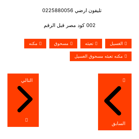
تليفون ارضي 0225880056
002 كود مصر قبل الرقم
الغسيل
تعبئه
مسحوق
مكنه
مكنه تعبئه مسحوق الغسيل
تصفّح
التالي
المقالات
السابق