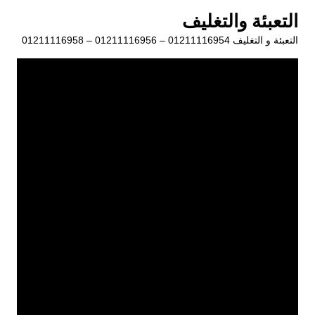
لتجاوز
التعبئة والتغليف
لى
التعبئة و التغليف 01211116954 – 01211116956 – 01211116958
لمحتوى