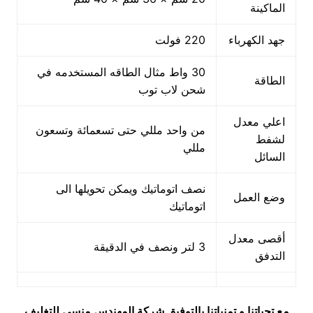
الماكينة
جهد الكهرباء
220 فولت
30 واط مثال الطاقه المستخدمه في
الطاقة
شحن لاب توب
اعلي معدل
من واحد مللي حتى تسعمائة وتسعون
لشفط
مللي
السائل
نصف اتوماتيك ويمكن تحويلها الى
وضع العمل
اتوماتيك
أقصى معدل
3 لتر ونصف في الدقيقة
التدفق
مع تحياتنا و تمنياتنا بالتوفيق شركة المهندس منسي للتغليف