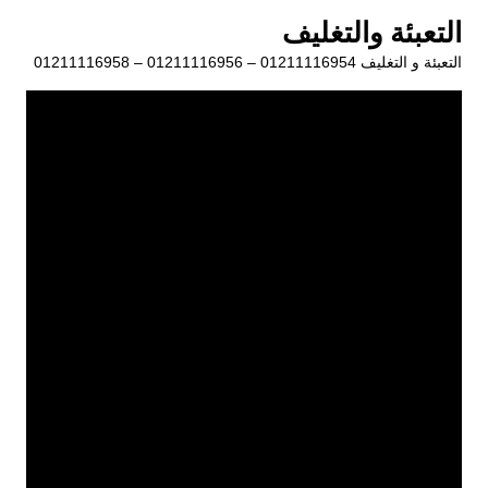
لتجاوز
التعبئة والتغليف
لى
التعبئة و التغليف 01211116954 – 01211116956 – 01211116958
لمحتوى