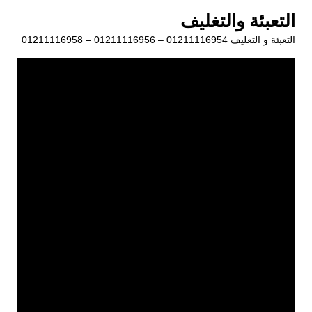
لتجاوز
التعبئة والتغليف
لى
التعبئة و التغليف 01211116954 – 01211116956 – 01211116958
لمحتوى