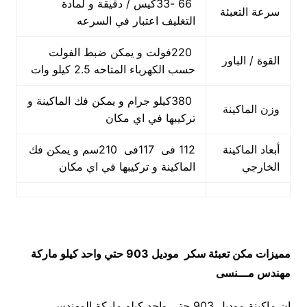
66 -33كيس / دقيقة و لمادة
سرعة التعبئة
التغليف اعتبار في السرعه
220فولت و يمكن ضبط الفولت
القوة / الباور
حسب الكهرباء المتاحه 2.5 كيلو وات
380كيلو جرام و يمكن فك الماكينة و
وزن الماكينة
تركيبها في اي مكان
أبعاد الماكينة
112 فى 117فى 210سم و يمكن فك
الخارجي
الماكينة و تركيبها في اي مكان
مميزات
مكن تعبئة سكر
موديل 903 حتي واحد كيلو ماركة
مهندس مـــنسى
ان ماكينة موديل 903 حتي واحد كيلو ماركة المهندس