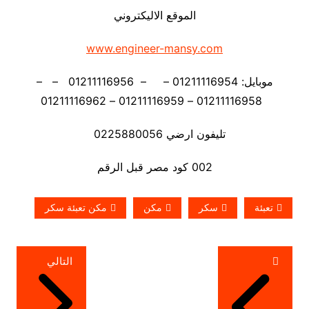
الموقع الاليكتروني
www.engineer-mansy.com
موبايل: 01211116954 – – 01211116956 – –
01211116958 – 01211116959 – 01211116962
تليفون ارضي 0225880056
002 كود مصر قبل الرقم
تعبئة
سكر
مكن
مكن تعبئة سكر
تصفّح
التالي
المقالات