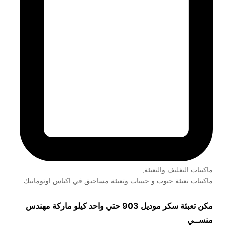
ماكينات التغليف والتعبئة
,
ماكينات تعبئة حبوب و حبيبات وتعبئة مساحيق في اكياس اوتوماتيك
مكن تعبئة سكر موديل 903 حتي واحد كيلو ماركة مهندس
منســي