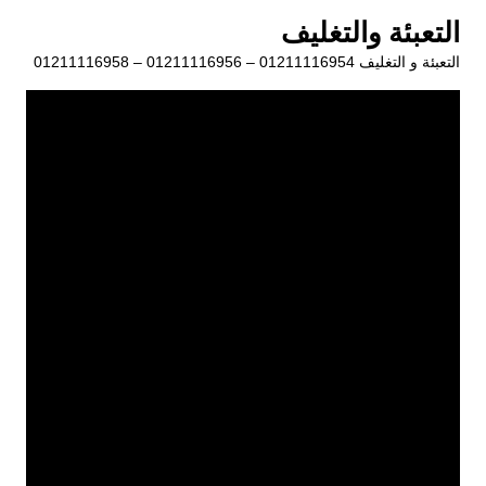
لتجاوز
التعبئة والتغليف
لى
التعبئة و التغليف 01211116954 – 01211116956 – 01211116958
لمحتوى