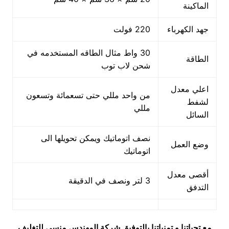
الماكينة
جهد الكهرباء
220 فولت
30 واط مثال الطاقه المستخدمه في
الطاقة
شحن لاب توب
اعلي معدل
من واحد مللي حتى تسعمائة وتسعون
لشفط
مللي
السائل
نصف اتوماتيك ويمكن تحويلها الى
وضع العمل
اتوماتيك
أقصى معدل
3 لتر ونصف في الدقيقة
التدفق
مع تحياتنا و تمنياتنا بالتوفيق شركة المهندس منسي للتغليف