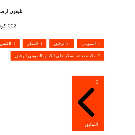
تليفون ارضي 880056
002 كود مصر قبل الرقم
التموينى
الرقيق
السكر
الكيس
مكينة تعبئة السكر على الكيس التموينى الرقيق
تصفّح
المقالات
السابق