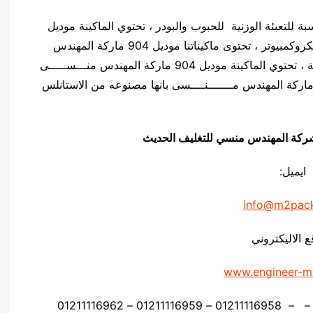
دس منـسي مناسبة للتعبئة الوزنية للحبوب والبودر ، تحتوي الماكينة موديل
904 ماركة المهندس مــــنســـى على لوحه تحكم ميكروكمبيوتر ، تحتوى ماكيناتنا موديل 904 ماركة المهندس
منــــســـى على نظام اهتزاز وذلك لزياده دقة الماكينة ، تحتوي الماكينة موديل 904 ماركة المهندس منـــســـــى
ى 2 او 4 انظمة وزنية ، تتميز الماكينة موديل 904 ماركة المهندس مـــــــنــــسى بانها مصنوعه من الاستانلس
يق شركة المهندس منسي للتغليف الحديث
ايميل:
info@m2pac
ع الاليكتروني
www.engineer-m