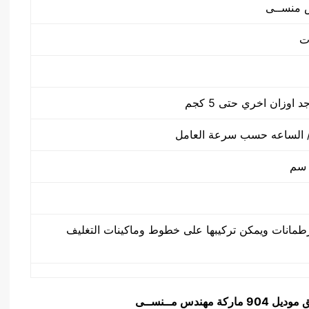
طمانات ويمكن تركيبها على خطوط وماكينات التغليف
ق
موديل 904 ماركة مهندس مــنســى