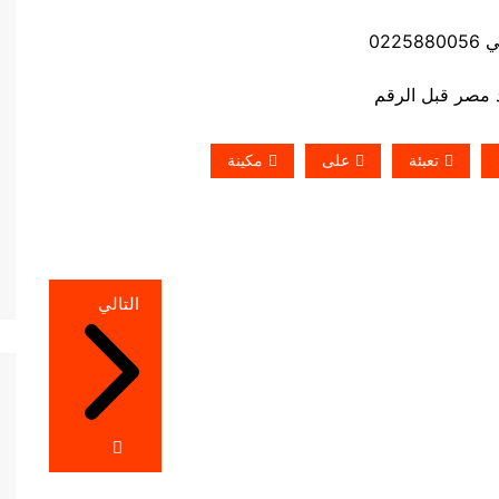
0225
تعبئة
على
مكينة
التالي