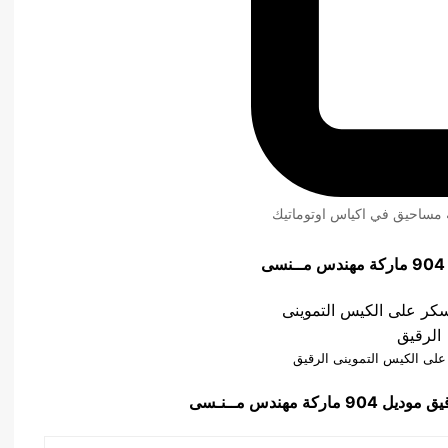
ئة مساحيق في اكياس اوتوماتيك
 على الكيس التموينى الرقيق
قيق
موديل 904 ماركة مهندس مــنـسى