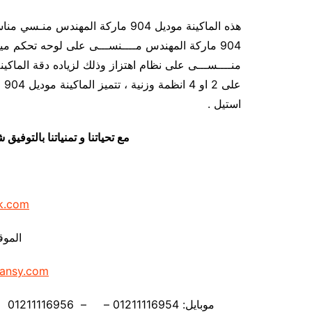
هذه الماكينة موديل 904 ماركة المهن
عل
استيل .
مع تحياتنا و تمنياتنا بالتوف
k.com
الموق
ansy.com
موبايل: 01211116954 – – 01211116956 – – 01211116958 – 01211116959 – 01211116962