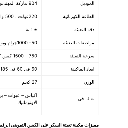
الموديل
904 ماركة المهندس منســى
الطاقة الكهربائية
220فولت ، 500 وات
دقة التعبئة
± 1 %
مواصفات التعبئة
50– 1000جرام ويوجد اوزان اخري حتى 5 كجم
سرعة التعبئة
750 – 1500 كيس / الساعه حسب سرعة العامل
ابعاد الماكينة
60 فى 60 فى 185 سم
الوزن
27 كجم
اكياس – عبوات – بر
تعبئة فى
الاوتوماتيك
مميزات
مكينة تعبئة السكر على الكيس التموينى الرقي