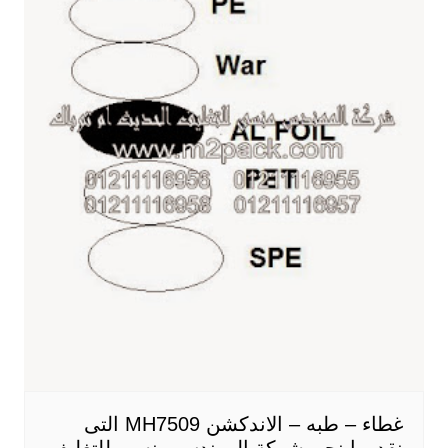
غطاء – طبه – الاندكشن MH7509 التى
نقدمها نحن شركة المهندس منسي للتغليف