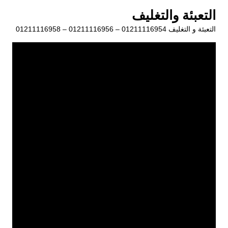
لتجاوز
التعبئة والتغليف
لى
التعبئة و التغليف 01211116954 – 01211116956 – 01211116958
لمحتوى