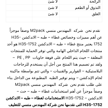
الرائحة
لا شئ
التذوق أو الطعم
لا شئ
الغلق
لا شئ
نقدم نحن شركه المهندس منسي M2pack وصفاً موجزاً
عن أهم مميزات وخصائص غطاء – طبه – الاندكشن H35-
1752 يعتبر منتج غطاء – طبه – الاندكشن H35-1752 هو أحد
منتجات اللحام الداخلي الهامة والتي توفر الحماية للمنتجات
المغلفة – حيث يتم اللحام على فوهة حاويات PE , PP –
ولقد تم تصميم هذا المنتج من أجل أن يستخدم للزجاجات
البلاستيكية – القوارير والقنينات – والتي تتم بواسطة ماكينة
لحام الإندكشن – ويتم توفير الطبه المطبوعة من الداخل بناء
على طلب نقدم نحن شركه المهندس منسي M2pack
وصفاً موجزاً عن أهم استخدامات غطاء – طبه – حث –
الاندكشن – H35-1752
الاستخدامات لغطاء – طبه – ال
اندكشن
H35-1752
التى نقدمها نحن شركة المهندس منسي للتغليف