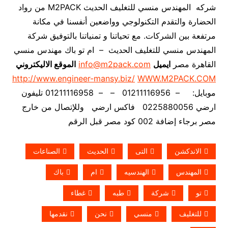
شركه المهندس منسي للتغليف الحديث M2PACK من رواد
الحضارة والتقدم التكنولوجي وواضعين أنفسنا في مكانة
مرتفعة بين الشركات. مع تحياتنا و تمنياتنا بالتوفيق شركة
المهندس منسي للتغليف الحديث – ام تو باك مهندس منسي
القاهرة مصر
ايميل
info@m2pack.com
الموقع الاليكتروني
http://www.engineer-mansy.biz/
WWW.M2PACK.COM
موبايل: – 01211116956 – – 01211116958 تليفون
ارضي 0225880056 فاكس ارضي
وللإتصال من خارج
مصر برجاء إضافة 002 كود مصر قبل الرقم
الاندكشن
التى
الحديث
الصناعات
المهندس
الهندسيه
ام
باك
تو
شركة
طبه
غطاء
للتغليف
منسي
نحن
نقدمها