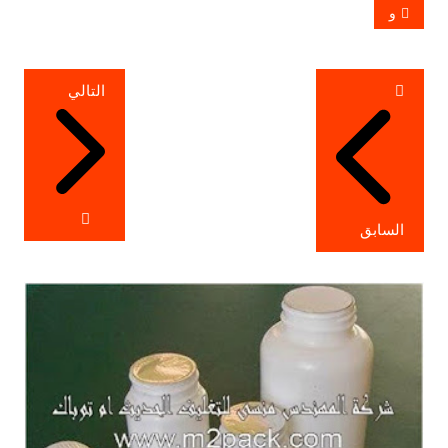
و
تصفّح
التالي
المقالات
السابق