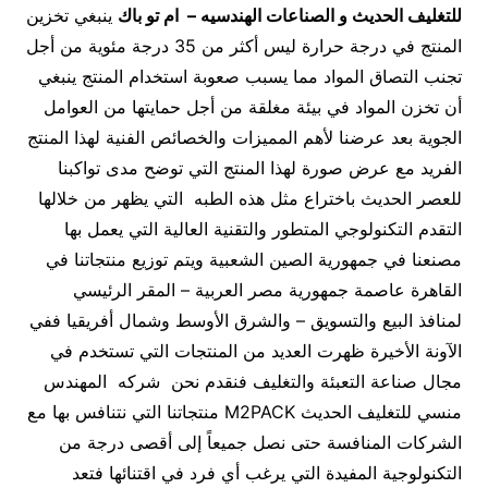
للتغليف الحديث و الصناعات الهندسيه – ام تو باك
ينبغي تخزين
المنتج في درجة حرارة ليس أكثر من 35 درجة مئوية من أجل
تجنب التصاق المواد مما يسبب صعوبة استخدام المنتج ينبغي
أن تخزن المواد في بيئة مغلقة من أجل حمايتها من العوامل
الجوية بعد عرضنا لأهم المميزات والخصائص الفنية لهذا المنتج
الفريد مع عرض صورة لهذا المنتج التي توضح مدى تواكبنا
للعصر الحديث باختراع مثل هذه الطبه التي يظهر من خلالها
التقدم التكنولوجي المتطور والتقنية العالية التي يعمل بها
مصنعنا في جمهورية الصين الشعبية ويتم توزيع منتجاتنا في
القاهرة عاصمة جمهورية مصر العربية – المقر الرئيسي
لمنافذ البيع والتسويق – والشرق الأوسط وشمال أفريقيا ففي
الآونة الأخيرة ظهرت العديد من المنتجات التي تستخدم في
مجال صناعة التعبئة والتغليف فنقدم نحن شركه المهندس
منسي للتغليف الحديث M2PACK منتجاتنا التي نتنافس بها مع
الشركات المنافسة حتى نصل جميعاً إلى أقصى درجة من
التكنولوجية المفيدة التي يرغب أي فرد في اقتنائها فتعد