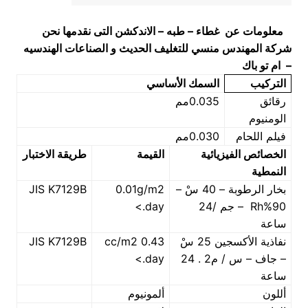
معلومات عن
غطاء – طبه – ال
اندكشن
التى نقدمها نحن
شركة المهندس منسي للتغليف الحديث و الصناعات الهندسيه
– ام تو باك
التركيب
السمك الأساسي
رقائق
0.035مم
الومنيوم
فيلم اللحام
0.030مم
الخصائص الفيزيائية
القيمة
طريقة الاختبار
النمطية
بخار الرطوبة – 40 سْ –
0.01g/m2
JIS K7129B
90%Rh – جم /24
.day>
ساعة
نفاذية الأكسجين 25 سْ
0.43 cc/m2
JIS K7129B
– جاف – س / م2 . 24
.day>
ساعة
أللون
ألمونيوم