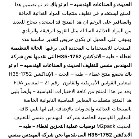
الحديث و الصناعات الهندسيه – ام تو باك
قد تم تصميم هذا
المنتج ليستخدم في تغليف منتجات المواد الغذائية الجافة
والعقاقير على الرغم ان هذا المنتج قد استخدم بنجاح للعديد
من المواد الغذائية السائلة مثل القهوة الرقيقة والزبادي
وينبغي على العميل ان يكون حريص لتقدير مناسبة هذه
المنتجات للاستخدامات المحددة التي يرغبها
الحالة التنظيمية
لغطاء – طبه – ال
اندكشن
H35-1752
التى نقدمها نحن شركة
المهندس منسي للتغليف الحديث و الصناعات الهندسيه – ام تو
باك
يخضع منتج غطاء – طبه – الحث – الإنداكشن H35-1752
لمعايير القوانين الأمريكية والقانون رقم 21 – لمعايير FDA
وقد مر هذا المنتج من كافة الاختبارات القياسية – وأيضاً يلبى
هذا المنتج متطلبات المعايير القياسية التايوانية الخاصة
بالمنتجات الغذائية والحاويات بالإضافة إلى انها تلبي كافة
المعايير القياسية الخاصة بشركه المهندس منسي للتغليف
الحديث M2pack
توصيات عملية التخزين لغطاء – طبه –
ال
اندكشن
H35-1752
التى نقدمها نحن شركة المهندس منسي