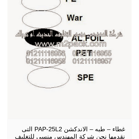
غطاء – طبه – الاندكشن PAP-25L2 التى
نقدمها نحن شركة المهندس منسي للتغليف