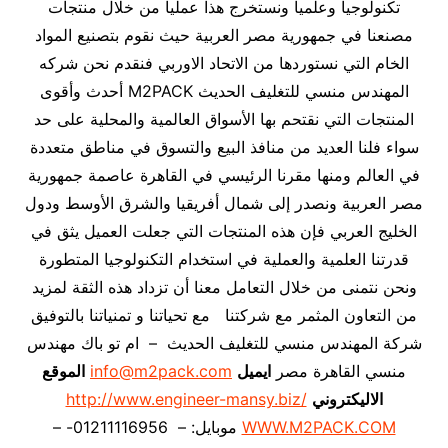
تكنولوجياً وعلمياً ونستخرج هذا عملياً من خلال منتجات
مصنعنا في جمهورية مصر العربية حيث نقوم بتصنيع المواد
الخام التي نستوردها من الاتحاد الاوربي فنقدم نحن شركه
المهندس منسي للتغليف الحديث M2PACK أحدث وأقوى
المنتجات التي نقتحم بها الأسواق العالمية والمحلية على حد
سواء فلنا العديد من منافذ البيع والتسوق في مناطق متعددة
في العالم ومنها مقرنا الرئيسي في القاهرة عاصمة جمهورية
مصر العربية ونصدر إلى شمال أفريقيا والشرق الأوسط ودول
الخليج العربي فإن هذه المنتجات التي جعلت العميل يثق في
قدرتنا العلمية والعملية في استخدام التكنولوجيا المتطورة
ونحن نتمنى من خلال التعامل معنا أن تزداد هذه الثقة لمزيد
من التعاون المثمر مع شركتنا مع تحياتنا و تمنياتنا بالتوفيق
شركة المهندس منسي للتغليف الحديث – ام تو باك مهندس
منسي القاهرة مصر
ايميل
info@m2pack.com
الموقع
الاليكتروني
http://www.engineer-mansy.biz/
WWW.M2PACK.COM
موبايل: – 01211116956- –