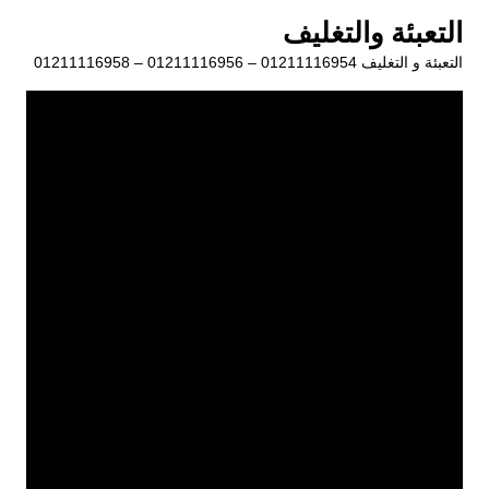
لتجاوز
التعبئة والتغليف
لى
التعبئة و التغليف 01211116954 – 01211116956 – 01211116958
لمحتوى