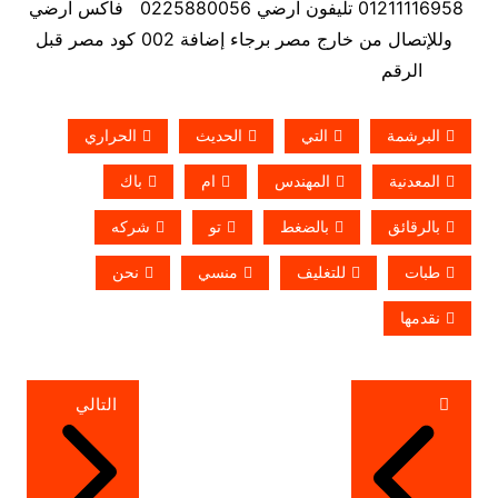
01211116958 تليفون ارضي 0225880056 فاكس ارضي
وللإتصال من خارج مصر برجاء إضافة 002 كود مصر قبل
الرقم
البرشمة
التي
الحديث
الحراري
المعدنية
المهندس
ام
باك
بالرقائق
بالضغط
تو
شركه
طبات
للتغليف
منسي
نحن
نقدمها
تصفّح
التالي
المقالات