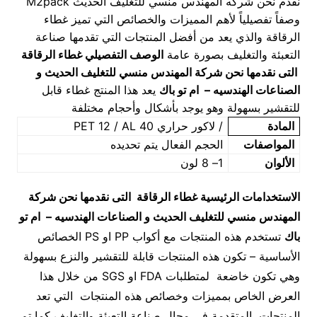
نقدم نحن شركه المهندس منسي للتغليف الحديث M2pack
وصفاً تفصيلياً لأهم المميزات والخصائص التي تميز غطاء
الرقاقة والذي يعد من أفضل المنتجات التي تقدمها صناعة
التعبئة والتغليف بصورة عامة
الوصف التفصيلي غطاء الرقاقة
التى نقدمها نحن شركة المهندس منسي للتغليف الحديث و
الصناعات الهندسيه – ام تو باك
يعد هذا المنتج غطاء قابل
للتقشير بسهولة وهو يوجد بأشكال وأحجام مختلفة
المادة
/ لاكور حراري PET 12 / AL 40
المواصفات
الحجم الفعال يتم تحديده
الألوان
1– 8 لون
الاستخدامات الرئيسية غطاء الرقاقة
التى نقدمها نحن شركة
المهندس منسي للتغليف الحديث و الصناعات الهندسيه – ام تو
باك
تستخدم هذه المنتجات مع أكواب PP او PS الخصائص
الأساسية – تكون هذه المنتجات قابلة للتقشير والنزع بسهولة
وهي تكون خاضعة لمتطلبات FDA او SGS من خلال هذا
العرض الخاص بمميزات وخصائص هذه المنتجات التي تعد
المنتجات المتقدمة في مجال صناعة التعبئة والتغليف كما تم