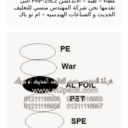
غطاء – طبه – الاندكشن PAP-25L2 التى
نقدمها نحن شركة المهندس منسي للتغليف
الحديث و الصناعات الهندسيه – ام تو باك