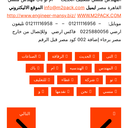
القاهرة مصر
ايميل
info@m2pack.com
الموقع الاليكتروني
http://www.engineer-mansy.biz/
WWW.M2PACK.COM
موبايل: – 01211116956 – – 01211116958 تليفون
ارضي 0225880056 فاكس ارضي
وللإتصال من خارج
مصر برجاء إضافة 002 كود مصر قبل الرقم
التى
الحديث
الرقاقة
الصناعات
المهندس
الهندسيه
ام
باك
تو
شركة
غطاء
للتغليف
منسي
نحن
نقدمها
و
تصفّح
التالي
المقالات