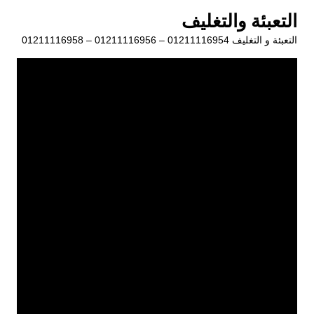
لتجاوز
التعبئة والتغليف
لى
التعبئة و التغليف 01211116954 – 01211116956 – 01211116958
لمحتوى