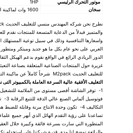
موتور التحرك الرئيسي
1HP
سخان
1600 وات لماكينة اللحام المركزية – 1200 وات لماكينة اللحام النهائية
والمتميز فبدلاً من الدعاية المتسعة للمنتجات نقدم لل
واسعارها التنافسية وذلك في سبيل توعية المستهلك 
العربي على نحو عام بكل ما هو جديد ومبتكر ومتطور في
الدور الريادي الرائع في الواقع نقوم بدعم الهيكل الث
غزيرة حول المنتجات الصناعية المتعلقة بصناعة التع
للتغليف الحديث M2pack شرحاً كاملاً عن ماكينة التغليف الأفقية عالية السرعة العاملة بالكمبيوتر
التغليف الأفقية عالية السرعة العاملة بالكمبيوتر
التى ن
فوتوسي
التكاليف 4- تكون وحدة الانتاج مرنة وقابلة للضب
تساعدنا على رؤية التقدم الهائل الذي أبهر جميع علماء
المتطورة التي سارت بسرعة فائقة وكبيرة خلال العقود
والرائعة توضح لنا مدى قدرة شركتنا على استخدام تكن