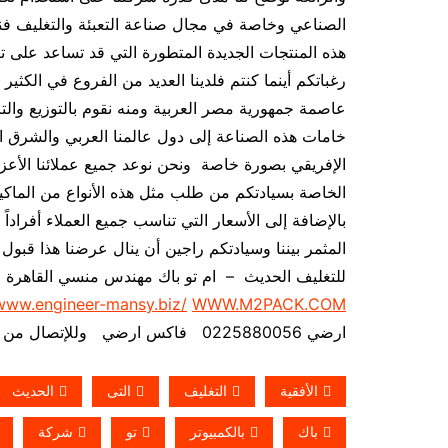
هذه المنتجات الجديدة المتطورة التي قد تساعد على تن
رغباتكم أينما كنتم فلدينا العديد من الفروع في الكث
عاصمة جمهورية مصر العربية ومنه نقوم بالتوزيع والتر
خامات هذه الصناعة إلى دول عالمنا العربي والشرق ا
الإفريقي بصورة خاصة ونحن نوعد جميع عملائنا الأعزاء
الخاصة بسيادتكم من طلب مثل هذه الأنواع من الماكين
بالإضافة إلى الأسعار التي تناسب جميع العملاء أفرادا
المثمر بيننا وسيادتكم راجين أن ينال عرضنا هذا قبول
للتغليف الحديث – ام تو باك مهندس منسي القاهرة
/www.engineer-mansy.biz/
WWW.M2PACK.COM
ارضي 0225880056 فاكس ارضي
وللإتصال من خارج مصر 
الأفقية
التغليف
التى
الحديث
باك
بالكمبيوتر
تو
شركة