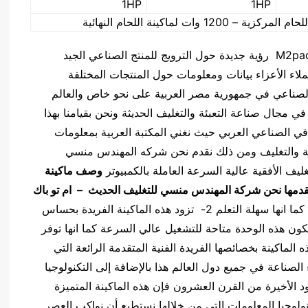
1HP
1HP
نطرح نحن شركه المهندس منسي للتغليف الحديث M2pack رؤية جديدة حول الترويج للمنتج الصناعي الجيد
عملاء الأعزاء بيانات ومعلومات حول المنتجات المختلفة
الصناعي في جمهورية مصر العربية على نحو خاص والعالم
 مجال صناعة التعبئة والتغليف الحديثة ونحن بقيامنا بهذا
قافي الصناعي العربي حيث نغني المكتبة العربية بمعلومات
بئة والتغليف ومن ذلك نقدم نحن شركه المهندس منسي
وصف ماكينة
قدمها نحن شركة المهندس منسي للتغليف الحديث – ام تو باك
1- توفر الشاشة أقصى مستوى من الملائمة للتشغيل كما انها سهلة التعلم 2- تزود هذه الماكينة الفريدة بحساس
ل ألماني الصنع عالي الدقة للتتبع الرقابة 3- تكون هذه الوحدة متاحة للتشغيل عالي السرعة كما انها توفر
ط هذه الماكينة بخصائصها الفريدة الفنية المتقدمة الرائعة التي
 الصناعة في جميع دول العالم هذا بالإضافة إلى التكنولوجيا
 الأخيرة من القرن العشرون فإن هذه الماكينة المتميزة
ولوجيا المعلومات التي من خلالها نستطيع أن نواكب العصر