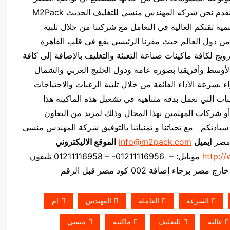
الصناعي وخاصة في مجال صناعة التعبئة والتغليف فنقدم نحن شركه المهندس منسي للتغليف الحديث M2Pack
مية ثقتكم الغالية في التعامل مع شركتنا من خلال تلبية
ير من دول العالم حيث مقرنا الرئيسي يقع في قلب القاهرة
ويج لكافة ماكينات صناعة التعبئة والتغليف بالإضافة إلى كافة
لأوسط وأفريقيا بصورة عامة ودول الخليج العربي والشمال
 بسرعة الأداء الفائقة من خلال تلبية الرغبات والاحتياجات
ات التي تعمل بدقة متناهية في تشغيل هذه الماكينة هذا
ً أو شركات المهتمين بهذا المجال وذلك لمزيد من التعاون
 سيادتكم مع تحياتنا و تمنياتنا بالتوفيق شركة المهندس منسي
 مصر
ايميل
info@m2pack.com
الموقع الاليكتروني
http:/
موبايل: – 01211116956- – 01211116958 تليفون
برجاء إضافة 002 كود مصر قبل الرقم
السرعة
العاملة
المهندس
ام
عالية
للتغليف
ماكينة
منسي