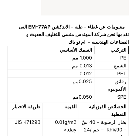
معلومات عن
غطاء – طبه – الاندكشن
EM-77AP
التى
نقدمها نحن شركة المهندس منسي للتغليف الحديث و
الصناعات الهندسيه – ام تو باك
التركيب
السمك الأساسي
PE
1.000 مم
الشمع
0.013 مم
0.012
PET
رقائق
0.025مم
الألمونيوم
SPE
0.050مم
الخصائص الفيزيائية
القيمة
طريقة الاختبار
النمطية
بخار الرطوبة – 40 سْ
0.01g/m2
JIS K7129B
– 90%Rh – جم /24
.day>