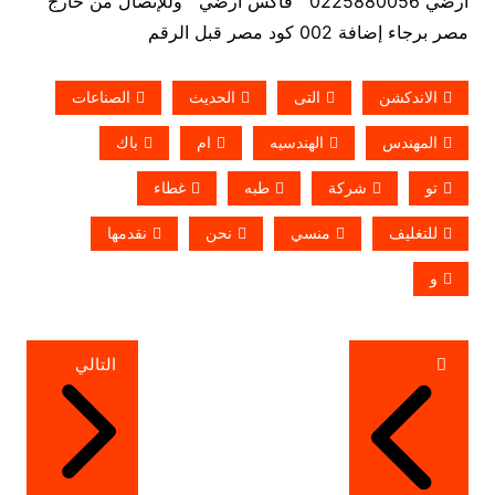
ارضي 0225880056 فاكس ارضي
وللإتصال من خارج
مصر برجاء إضافة 002 كود مصر قبل الرقم
الاندكشن
التى
الحديث
الصناعات
المهندس
الهندسيه
ام
باك
تو
شركة
طبه
غطاء
للتغليف
منسي
نحن
نقدمها
و
تصفّح
التالي
المقالات