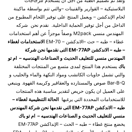
ولقد تم تصميم الطبه من أجل أن يستخدم للزجاجات
البلاستيكية – القوارير والقنينات –والتي تتم بواسطة ماكينة
لحام الإندكشن – ويعمل المنتج على توفير اللحام المطبوع من
الداخل من أجل توفير الحماية الداخلية. نقدم نحن شركه
المهندس منسي M2pack وصفاً موجزاً عن أهم استخدامات
غطاء – طبه – حث –الاندكشن – EM-70
الاستخدامات لغطاء
– طبه – الاندكشن
EM-77AP
التى نقدمها نحن شركة
المهندس منسي للتغليف الحديث و الصناعات الهندسيه – ام تو
باك
يستخدم هذا المنتج لمدى متسع من المنتجات المختلفة
والتي تشمل حاويات الكاتشب ومواد النكهة والماء والحليب و
Bar-B-Q صوص والمستارده والعقاقير وكريمة القهوة. وينبغي
على العميل ان يكون حريص لتقدير مناسبة هذه المنتجات
للاستخدامات المحددة التي يرغبها
الحالة التنظيمية لغطاء –
طبه – الاندكشن
EM-77AP
التى نقدمها نحن شركة المهندس
منسي للتغليف الحديث و الصناعات الهندسيه – ام تو باك
يخضع منتج غطاء – طبه – الحث – الإنداكشن EM-77AP