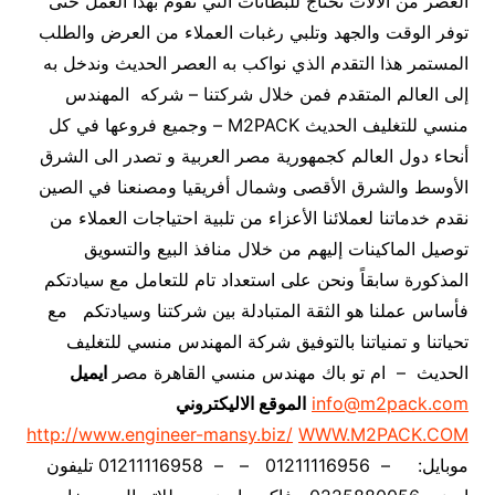
العصر من الآلات تحتاج للبطانات التي تقوم بهذا العمل حتى
توفر الوقت والجهد وتلبي رغبات العملاء من العرض والطلب
المستمر هذا التقدم الذي نواكب به العصر الحديث وندخل به
إلى العالم المتقدم فمن خلال شركتنا – شركه المهندس
منسي للتغليف الحديث M2PACK – وجميع فروعها في كل
أنحاء دول العالم كجمهورية مصر العربية و تصدر الى الشرق
الأوسط والشرق الأقصى وشمال أفريقيا ومصنعنا في الصين
نقدم خدماتنا لعملائنا الأعزاء من تلبية احتياجات العملاء من
توصيل الماكينات إليهم من خلال منافذ البيع والتسويق
المذكورة سابقاً ونحن على استعداد تام للتعامل مع سيادتكم
فأساس عملنا هو الثقة المتبادلة بين شركتنا وسيادتكم
مع
تحياتنا و تمنياتنا بالتوفيق شركة المهندس منسي للتغليف
الحديث – ام تو باك مهندس منسي القاهرة مصر
ايميل
info@m2pack.com
الموقع الاليكتروني
http://www.engineer-mansy.biz/
WWW.M2PACK.COM
موبايل: – 01211116956 – – 01211116958 تليفون