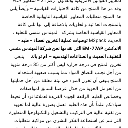
لمعايير القوانين الأمريكية والقانون رقم 21 – لمعايير FDA
وقد مر هذا المنتج من كافة الاختبارات القياسية – وأيضاً يلبى
هذا المنتج متطلبات المعايير القياسية التايوانية الخاصة
بالمنتجات الغذائية والحاويات بالاضافة إلى انها تلبي كافة
المعايير القياسية الخاصة بشركه المهندس منسي للتغليف
الحديث M2pack
توصيات عملية التخزين لغطاء – طبه –
الاندكشن
EM-77AP
التى نقدمها نحن شركة المهندس منسي
للتغليف الحديث و الصناعات الهندسيه – ام تو باك
ينبغي
تخزين المنتج في درجة حرارة ليس أكثر من 35 درجة مئوية
من أجل تجنب التصاق المواد مما يسبب صعوبة استخدام
المنتج ينبغي أن تخزن المواد في بيئة مغلقة من أجل حمايتها
من العوامل الجوية من خلال عرضنا السابق لمواصفات
وخصائص الطبه الرائعة الجودة الفريدة لعملائنا نود أن نحيط
سيادتكم علماً بأن هذه الطبه تعمل بصورة عالية لما تحويه
من تقنية عالية في التركيب والتشغيل والتكنولوجيا المتطورة
التي تنم عن استطاعة الفكر البشري من مواكبة متطلبات