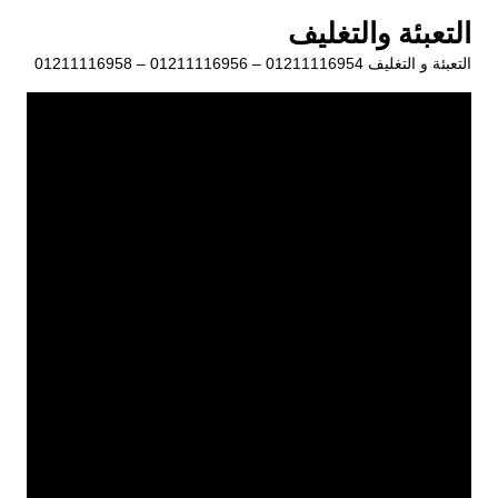
لتجاوز
التعبئة والتغليف
لى
التعبئة و التغليف 01211116954 – 01211116956 – 01211116958
لمحتوى