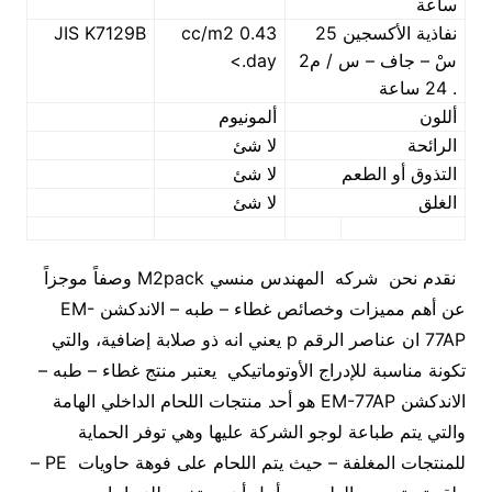
ساعة
نفاذية الأكسجين 25
0.43 cc/m2
JIS K7129B
سْ – جاف – س / م2
.day>
. 24 ساعة
أللون
ألمونيوم
الرائحة
لا شئ
التذوق أو الطعم
لا شئ
الغلق
لا شئ
نقدم نحن شركه المهندس منسي M2pack وصفاً موجزاً
عن أهم مميزات وخصائص غطاء – طبه – الاندكشن EM-
77AP ان عناصر الرقم p يعني انه ذو صلابة إضافية، والتي
تكونة مناسبة للإدراج الأوتوماتيكي يعتبر منتج غطاء – طبه –
الاندكشن EM-77AP هو أحد منتجات اللحام الداخلي الهامة
والتي يتم طباعة لوجو الشركة عليها وهي توفر الحماية
للمنتجات المغلفة – حيث يتم اللحام على فوهة حاويات PE –