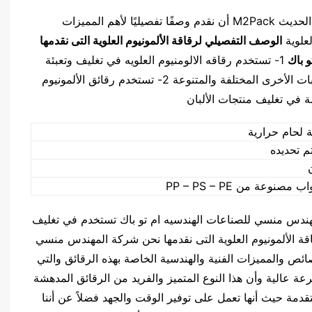
كما نفخر نحن شركه المهندس منسي للتغليف الحديث M2Pack أن نقدم وصفًا تفصيليًا لأهم المميزات
لعلوية
الوصف التفصيلي
لرقاقة الألمونيوم العلوية التى نقدمها
 باك
1- تستخدم رقاقه الالومنيوم العلويه في تغليف وتعبئة
الزبادي والحليب النقي والآيس كريم وكافة المشروبات الأخرى المختلفة والمتنوعة 2- تستخدم رقائق الألمونيوم
ة في تغليف منتجات الألبان
م تحديده
صنوعة من PP – PS – PE
المهندس منسي للصناعات الهندسيه ام تو باك تستخدم في تغليف
قة الألمونيوم العلوية التى نقدمها نحن شركة المهندس منسي
صائص والمميزات الفنية والهندسية الخاصة بهذه الرقائق والتي
عة عالية وأن هذا النوع المتميز والفريد من الرقائق المدهشة
قدمة حيث أنها تعمل على توفير الوقت والجهد فضلاً عن أننا