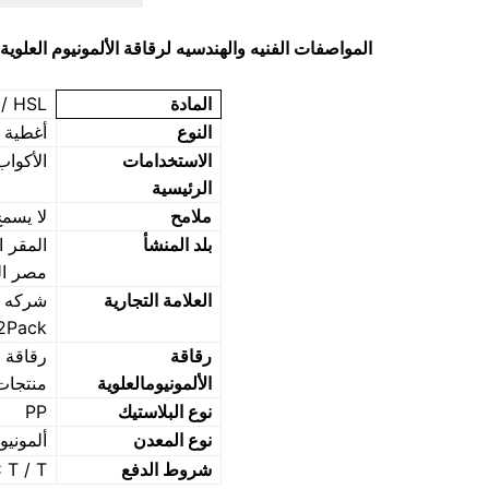
المواصفات الفنيه والهندسيه
لرقاقة الألمونيوم العلو
المادة
 / HSL
النوع
أغطية 
الاستخدامات
الأكواب
الرئيسية
ملامح
لا يسم
بلد المنشأ
المقر 
مصر ال
العلامة التجارية
شركه ا
2Pack
رقاقة
رقاقة 
الألمونيومالعلوية
منتجات 
نوع البلاستيك
PP
نوع المعدن
ألمونيو
شروط الدفع
C T / T