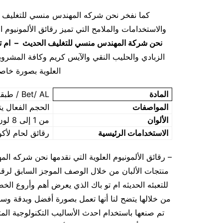
والاستخدامات والملامح التي تميز رقائق الألمونيوم ا
نحن شركة المهندس منسي للتغليف الحديث – ام تو
العلوية بصورة خاص
المادة
Bet/ AL / طبقة لحام حرارية
المواصفات
الحجم الفعال يت
الألوان
من 1 إلى 8 لون
الاستخدامات الرئيسية
رقائق لحام لأكواب م
– رقائق الألمونيوم العلوية التي نقدمها نحن شركه 
منتجات الألبان من خلال الوصف الموجز السابق لرقا
للتعبئه الحديثه ام تو باك الذي يعرض أهم وأروع الخ
من خلالها يتضح لنا أنها تعمل بصورة أفضل وبدقة وسر
تم صنعها باستخدام احدث الأساليب التكنولوجية المت