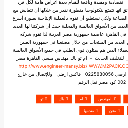
ت اقتصادية ومفيدة ونافعة للقيام بعدة أغراض هامة لكل فرد
 انها تتمتع بتكنولوجيا متطورة نقدر من خلالها أن نتعايش مع
لصناعة ولكي نستطيع أن نقوم بالعملية الإنتاجية بصورة أسرع
لعديد من الأسواق العالمية والمحلية حيث أن شركتنا لها العديد
 في القاهرة عاصمة جمهورية مصر العربية لذا تقوم شركه
نسي للتغليف الحديث M2PACK بتقديم العديد من المنتجات من خلال مصنعنا في جمهورية الصين
عملاء الذين هم يمثلون قوى الطلب في جميع الأسواق العالمية
سي للتغليف الحديث – ام تو باك مهندس منسي القاهرة مصر
http://www.engineer-mansy.biz/
WWW.M2PACK.C
وللإتصال من خارج
قم
المهندس
ام
باك
تو
نحن
نقدمها