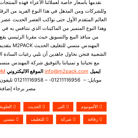
نقدمها بأسعار خاصة لعملائنا الأعزاء فهذه المنتجا
وللشركات ومن المذهل في هذا النوع الفريد من الرقائق
العالم المتقدم الأول حتى نواكب العصر الحديث عصر ا
وهذا النوع المتميز من الماكينات الذي نتنافس به في ا
من منافذ البيع والتسويق حيث مقرنا الرئيسي يقع
المهندس م
الشعبية فنحن نحاول جاهدين أن نلبي رغبات السادة ال
مع تحياتنا و تمنياتنا بالتوفيق شركة المهندس من
ايميل
info@m2pack.com
الموقع الاليكتروني
OM
موبايل: – 01211116956- – 01211116958 تليفون ارضي 0225880056 فاكس ارضي
مصر برجاء إضافة 002 كود مصر قبل الر
الألمونيوم
التى
الحديث
العلوية
رقاقة
شركة
للتغليف
منسي