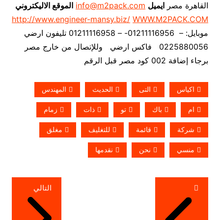
القاهرة مصر
ايميل
info@m2pack.com
الموقع الاليكتروني
http://www.engineer-mansy.biz/
WWW.M2PACK.COM
موبايل: – 01211116956- – 01211116958 تليفون ارضي
0225880056 فاكس ارضي
وللإتصال من خارج مصر
برجاء إضافة 002 كود مصر قبل الرقم
اكياس
التى
الحديث
المهندس
ام
باك
تو
ذات
زمام
شركة
قائمة
للتغليف
مغلق
منسي
نحن
نقدمها
تصفّح
التالي
المقالات