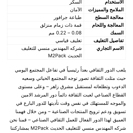
الاستخدام
السكر
الملامح والمميزات
الآمان
معالجة السطح
طباعة جرافور
المعالجة واللحام
قمة ذات زمام منزلق
السمك
0.08 – 0.22 مم
تفاصيل التغليف
تغليف قياسي
الاسم التجاري
شركه المهندس منسي للتغليف
الحديث M2Pack
يلعب الدور الثقافي بعداً رئيسياً في تفاعل المجتمع اليومي
حيث مثلت الثقافة تصور توجه المجتمع الحياتي وسعيه
الدءوب وتطلعاته لمستقبل مشرق زاهر – وعلى مستوى
القطاع الصناعي لعبت الثقافة دائماً دور المرشد الامين
والموجه للمستهلك في نفس وقت تأديتها للدور البارع في
تسويق ودعم ترويج المنتجات الصناعية – ومن خلال فهمنا
العميق لهذا الدور الفعال للعمل الثقافي الصناعي – قمنا نحن
شركه المهندس منسي للتغليف الحديث M2Pack بمشاركتنا