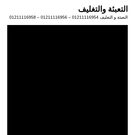
لتجاوز
التعبئة والتغليف
لى
التعبئة و التغليف 01211116954 – 01211116956 – 01211116958
لمحتوى