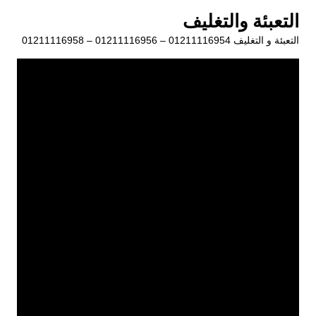
لتجاوز
التعبئة والتغليف
لى
التعبئة و التغليف 01211116954 – 01211116956 – 01211116958
لمحتوى