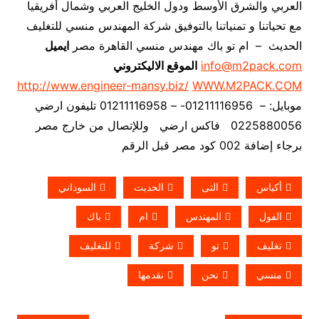
العربي والشرق الأوسط ودول الخليج العربي وشمال أفريقيا
مع تحياتنا و تمنياتنا بالتوفيق شركة المهندس منسي للتغليف
الحديث – ام تو باك مهندس منسي القاهرة مصر
ايميل
info@m2pack.com
الموقع الاليكتروني
http://www.engineer-mansy.biz/
WWW.M2PACK.COM
موبايل: – 01211116956- – 01211116958 تليفون ارضي
0225880056 فاكس ارضي
وللإتصال من خارج مصر
برجاء إضافة 002 كود مصر قبل الرقم
أكياس
التى
الحديث
السوداني
الفول
المهندس
ام
باك
تغليف
تو
شركة
للتغليف
منسي
نحن
نقدمها