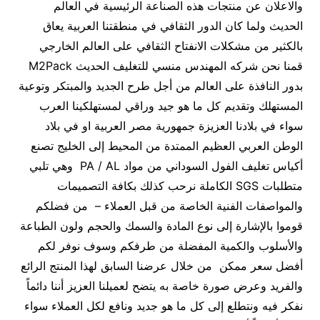
والاعلان عن منتجات هذه الصناعة الرئيسية في العالم
الحديث ولما كان الدور الثقافي في منطقتنا العربية يعاق
بالكثير من مشكلات الانفتاح الثقافي على العالم الخارجي
قمنا نحن شركه المهندس منسي للتغليف الحديث M2Pack
بدور النافذة على العالم من أجل طرح الجديد والمبتكر وتوعية
المستهلك وتقديم كل ما هو جيد وراقي لمستهلكينا العرب
سواء في بلادنا العزيزة جمهورية مصر العربية او في بلاد
الوطن العربي العظيم الممتدة من المحيط إلى الخليج تصنع
أكياس تغليف الفول السوداني من مواد PA / AL وهي تلبي
متطلبات SGS الكاملة نرحب كذلك بكافة التصميمات
والمواصفات الفنية الخاصة من قبل العملاء – من فضلكم
قوموا بالإشارة إلى نوع المادة والسمك والحجم ولون الطباعة
والأسلوب والكمية المفضلة من طرفكم وسوف نوفر لكم
أفضل سعر ممكن من خلال عرضنا السابق لهذا المنتج الرائع
والفريد وعرض صورة خاصة به يتضح لعميلنا العزيز أننا دائماً
نفكر فيه ونتطلع إلى كل ما هو جديد ونافع لكل العملاء سواء