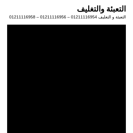
لتجاوز
التعبئة والتغليف
لى
التعبئة و التغليف 01211116954 – 01211116956 – 01211116958
لمحتوى