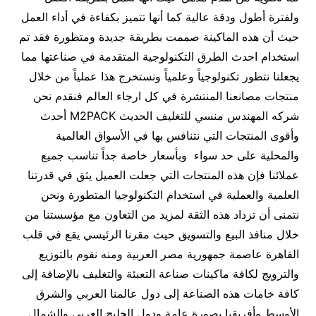
ولفترة أطول ودقة عالية كما أنها تتميز بكفاءة في أداء العمل
حيث أن هذه الماكينة صممت بطريقة جديدة ومتطورة فقد تم
استخدام احدث الطرق التكنولوجية المتقدمة في صناعتها مما
يجعلنا نتطور تكنولوجياً وعلمياً ونستخرج هذا عملياً من خلال
منتجات مصانعنا المنتشرة في كل ارجاء العالم فنقدم نحن
شركه المهندس منسي للتغليف الحديث M2PACK أحدث
وأقوى المنتجات التي نتنافس بها في الأسواق العالمية
والمحلية على حد سواء وبأسعار خاصة جداً تناسب جميع
عملائنا فإن هذه المنتجات التي جعلت العميل يثق في قدرتنا
العلمية والعملية في استخدام التكنولوجيا المتطورة ونحن
نتمنى أن تزداد هذه الثقة لمزيد من التعاون مع مؤسستنا من
خلال منافذ البيع والتسويق حيث مقرنا الرئيسي يقع في قلب
القاهرة عاصمة جمهورية مصر العربية ومنه نقوم بالتوزيع
والترويج لكافة ماكينات صناعة التعبئة والتغليف بالإضافة إلى
كافة خامات هذه الصناعة إلى دول عالمنا العربي والشرق
الأوسط وأفريقيا بصورة عامة ودول الخليج العربي والشمال