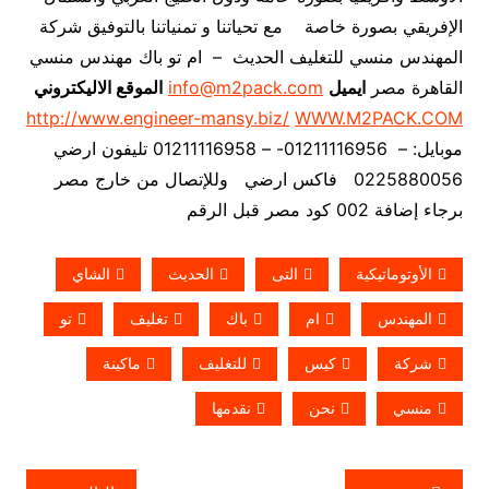
الإفريقي بصورة خاصة مع تحياتنا و تمنياتنا بالتوفيق شركة
المهندس منسي للتغليف الحديث – ام تو باك مهندس منسي
القاهرة مصر
ايميل
info@m2pack.com
الموقع الاليكتروني
http://www.engineer-mansy.biz/
WWW.M2PACK.COM
موبايل: – 01211116956- – 01211116958 تليفون ارضي
0225880056 فاكس ارضي
وللإتصال من خارج مصر
برجاء إضافة 002 كود مصر قبل الرقم
الأوتوماتيكية
التى
الحديث
الشاي
المهندس
ام
باك
تغليف
تو
شركة
كيس
للتغليف
ماكينة
منسي
نحن
نقدمها
تصفّح