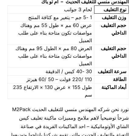
المهندس منسي للتغليف الحديث – ام تو باك
نوع التغليف
لحام 3 جوانب
وزن التغليف
1 -5 جم – يتغير مع كثافة المنتج
حجم التغليف
عرض 60 مم × طول 55 مم وهناك
الداخلي
مواصفات تكون متاحة بناء على طلب
العميل
حجم التغليف
العرض 80 مم × الطول 95 مم وهناك
الداخلي
مواصفات تكون متاحة بناء على طلب
العميل
سرعة التغليف
30 -40 كيس / الدقيقة
الطاقة
110 /220 فولت – 50 /60 هيرتز
أبعاد الماكينة
طول 155 × عرض 130 × الارتفاع 235
سم
نورد نحن شركه المهندس منسي للتغليف الحديث M2Pack
شرحاً توضيحياً لاهم ملامح ومميزات ماكينة تغليف كيس
الشاي الأوتوماتيكية – احد الماكينات الفريدة في صناعة
التعبئة والتغليف الحديث والتي تقوم شركتنا بإنتاجها وتوزيعها