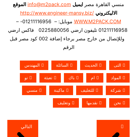
منسي القاهرة مصر
ايميل
info@m2pack.com
الموقع
الاليكتروني
http://www.engineer-mansy.biz/
WWW.M2PACK.COM
موبايل: – 01211116956- –
01211116958 تليفون ارضي 0225880056 فاكس ارضي
وللإتصال من خارج مصر برجاء إضافة 002 كود مصر قبل
الرقم
التى
الحديث
السائلة
المهندس
المواد
ام
باك
تعبئة
تو
شركة
للتغليف
ماكينة
منسي
نحن
نقدمها
وتغليف
تصفّح
التالي
المقالات