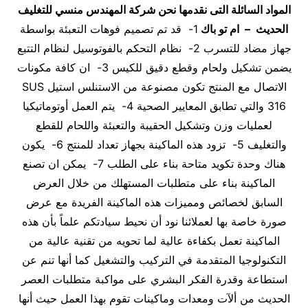
المواد السائلة
التى نقدمها نحن شركة المهندس منسي للتغليف
الحديث – ام تو باك
1- قد تم تصميم فوهات التعبئة بواسطة
جهاز مضاد للتسرب 2- نظام التحكم بالفوتوسيل لنظام التتبع
يضمن تشكيل ولحام وقطع دقيق للكيس 3- ان كافة مكونات
الاتصال مع المنتج تكون مصنوعة من الاستنلس استيل SUS
316 والتي تطابق المعايير الصحية 4- يتم العمل أوتوماتيكيا
لعمليات وزن وتشكيل الحقيبة والتعبئة واللحام للقطع
والتغليف 5- تزود هذه الماكينة بجهاز تعداد للمنتج 6- يكون
هناك وحدة تكويد متاحة بناء على الطلب 7- يمكن ان تصنع
الماكينة بناء على متطلبات المستهلك من خلال العرض
السابق لخصائص ومميزات هذه الماكينة الفريدة مع عرض
صورة خاصة بها لعملائنا نود أن نحيط سيادتكم علماً بأن هذه
الماكينة تعمل بكفاءة عالية لما تحويه من تقنية عالية من
التكنولوجيا المتقدمة في التركيب والتشغيل كما أنها تنم عن
استطاعة وقدرة الفكر البشري على مواكبة متطلبات العصر
الحديث من ألآت ومعدات وماكينات تقوم بهذا العمل حيث أنها