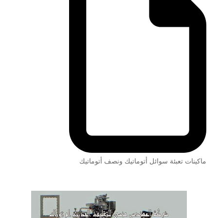
ماكينات تعبئة سوائل أتوماتيك ونصف أتوماتيك