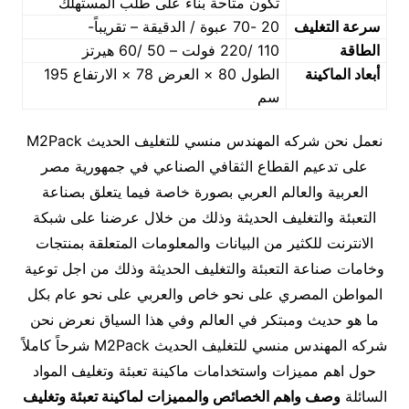
تكون متاحة بناء على طلب المستهلك
سرعة التغليف
20 -70 عبوة / الدقيقة – تقريباً-
الطاقة
110 /220 فولت – 50 /60 هيرتز
أبعاد الماكينة
الطول 80 × العرض 78 × الارتفاع 195
سم
نعمل نحن شركه المهندس منسي للتغليف الحديث M2Pack
على تدعيم القطاع الثقافي الصناعي في جمهورية مصر
العربية والعالم العربي بصورة خاصة فيما يتعلق بصناعة
التعبئة والتغليف الحديثة وذلك من خلال عرضنا على شبكة
الانترنت للكثير من البيانات والمعلومات المتعلقة بمنتجات
وخامات صناعة التعبئة والتغليف الحديثة وذلك من اجل توعية
المواطن المصري على نحو خاص والعربي على نحو عام بكل
ما هو حديث ومبتكر في العالم وفي هذا السياق نعرض نحن
شركه المهندس منسي للتغليف الحديث M2Pack شرحاً كاملاً
حول اهم مميزات واستخدامات ماكينة تعبئة وتغليف المواد
السائلة
وصف واهم الخصائص والمميزات لماكينة تعبئة وتغليف