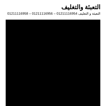
لتجاوز
التعبئة والتغليف
لى
التعبئة و التغليف 01211116954 – 01211116956 – 01211116958
لمحتوى