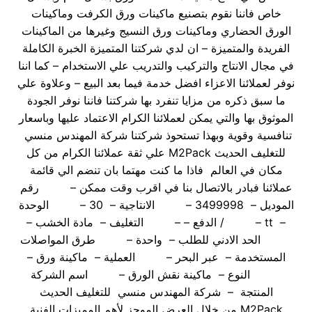
خاص فاننا نقوم بتصنيع ماكينات ورق الكرفت وماكينات
الورق الحضاري وماكينات ورق النسيج وغيرها من الماكينات
الفريدة والمتميزة – ان لدي شركتنا المتميزة الخبرة الكاملة
في مجال الانتاج والتركيب والتدريب علي الاستخدام – كما اننا
نوفر لعملائنا الاعزاء افضل خدمة فيما بعد البيع – وعلاوة علي
ما سبق ذكره من مزايا تنفرد بها شركتنا فاننا نوفر الجودة
الموثوق بها والتي يمكن لعملائنا الكرام الاعتماد عليها وباسعار
تنافسية وقوية وبهذا تستحوذ شركتنا شركة المهندس منسي
للتغليف الحديث M2Pack علي ثقة عملائنا الكرام من كل
مكان في العالم فاذا ما كنت مهتما بان تنضم الي قائمة
عملائنا فبادر بالاتصال بنا في اقرب وقت ممكن – رقم
الموديل – 3499998 – الانتاجية – 30 – الوحدة
– tt – / الدفع – – التغليف – مادة الخشب –
الحد الادني للطلب – واحدة – طرق المواصلات
المستخدمة – عبر البحر – العملية – ماكينة ورق –
النوع – ماكينة نقش الورق – اسم الشركة
المنتجة – شركة المهندس منسي للتغليف الحديث
M2Pack من خلال العرض الموجز لأهم المميزات الفنية