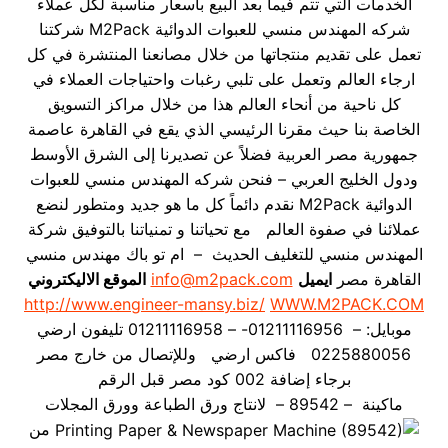
الخدمات التي تتم فيما بعد البيع بأسعار مناسبة لكل عملاء
شركه المهندس منسي للعبوات الدوائية M2Pack شركتنا
تعمل على تقديم منتجاتها من خلال مصانعنا المنتشرة في كل
ارجاء العالم وتعمل على تلبي رغبات واحتياجات العملاء في
كل ناحية من أنحاء العالم هذا من خلال مراكز التسويق
الخاصة بنا حيث مقرنا الرئيسي الذي يقع في القاهرة عاصمة
جمهورية مصر العربية فضلاً عن تصديرنا إلى الشرق الأوسط
ودول الخليج العربي – فنحن شركه المهندس منسي للعبوات
الدوائية M2Pack نقدم دائماً كل ما هو جديد ومتطور لنضع
عملائنا في صفوة العالم مع تحياتنا و تمنياتنا بالتوفيق شركة
المهندس منسي للتغليف الحديث – ام تو باك مهندس منسي
القاهرة مصر
ايميل
info@m2pack.com
الموقع الاليكتروني
http://www.engineer-mansy.biz/
WWW.M2PACK.COM
موبايل: – 01211116956- – 01211116958 تليفون ارضي
0225880056 فاكس ارضي
وللإتصال من خارج مصر
برجاء إضافة 002 كود مصر قبل الرقم
ماكينة – 89542 – لانتاج ورق الطباعة وورق المجلات
من