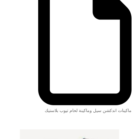
ماكينات اندكشن سيل وماكينة لحام تيوب بلاستيك