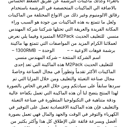
بالغراء وكذلك ماكينات البرشمة عن طريق الضغط الحساس
بالاضافة الي الماكينات المتخصصة في البرشمة باستخدام
رقائق الالومنيوم وغير ذلك من الانواع المختلفة من الماكينات
ولعل ما تتمتع به هذه الماكينات من جودة هو السبب وراء
المكانة الفريدة والعريقة التي تحتلها شركتنا شركة المهندس
منسي للتغليف الحديث M2Pack المتميزة وفيما يلي نعرض
لعملائنا الكرام المزيد من المواصفات التي تتمتع بها ماكينة
برشمة فوهات الاوعية – – الوحدة – 1300RMB –
اسم الشركة المنتجة – شركة المهندس منسي
للتغليف الحديث M2Pack هذه الماكينة التي تعد إحدى
الماكينات الأكثر تقدماً وتطوراً في مجال الصناعة وخاصةً
مجال صناعة التعبئة والتغليف ومن خلال المزايا التي تم
سردها سابقاً على سيادتكم ومن خلال العرض الخاص بالصورة
لهذا المنتج يتضح لنا أن هذه الماكينة التي تعمل بكفاءة عالية
ودقة متناهية في التكنولوجيا المتطورة في صناعة التعبئة
والتغليف فإن هذه الماكينة الاقتصادية تعمل على التوفير في
الكهرباء والتوفر في الوقت والجهد والمال فهي تعمل بصورة
أفضل وبسرعة فائقة على الإطلاق كل هذا وأكثر بكثير من