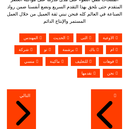
المتقدم حتى نلحق بهذا التقدم السريع ونضع أنفسنا ضمن رواد
الصناعة في العالم كله فنحن نبني ثقة العميل من خلال العمل
المستمر والإنتاج الدائم
الاوعية
التى
الحديث
المهندس
ام
باك
برشمة
تو
شركة
فوهات
للتغليف
ماكينة
منسي
نحن
نقدمها
تصفّح
التالي
المقالات