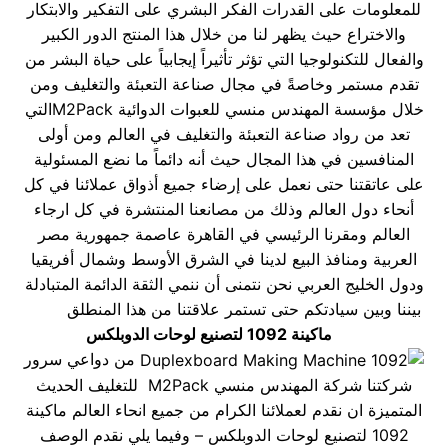
للمعلومات على القدرات الفكر البشري على التفكير والابتكار
والاختراع حيث يظهر لنا من خلال هذا المنتج الدور الكبير
والفعال للتكنولوجيا التي تؤثر تأثيراً إيجابياً على حياة البشر من
تقدم مستمر وخاصةً في مجال صناعة التعبئة والتغليف ومن
خلال مؤسسة المهندس منسي للعبوات الدوائية M2Packالتي
تعد من رواد صناعة التعبئة والتغليف في العالم ومن أولى
المنافسين في هذا المجال حيث أنه دائماً ما نضع المسئولية
على عاتقتنا حتى نعمل على إرضاء جميع أذواق عملائنا في كل
أنحاء دول العالم وذلك من مصانعنا المنتشرة في كل ارجاء
العالم ومقرنا الرئيسي في القاهرة عاصمة جمهورية مصر
العربية ومنافذ البيع لدينا في الشرق الأوسط وشمال أفريقيا
ودول الخليج العربي نحن نتمنى أن ننمي الثقة الدائمة المتبادلة
بيننا وبين سيادتكم حتى تستمر علاقتنا من هذا المنطلق
ماكينة 1092 لتصنيع لوحات الدوبلكس
من دواعي سرور
شركتنا شركة المهندس منسي M2Pack للتغليف الحديث
المتميزة ان نقدم لعملائنا الكرام من جميع انحاء العالم ماكينة
1092 لتصنيع لوحات الدوبلكس – وفيما يلي نقدم الوصف