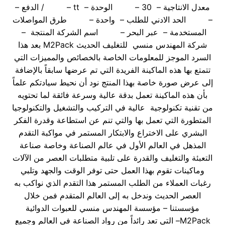
معدل الانتاجية – 30 – الوحدة – tt – / الدفع –
– الحد الادني للطلب – واحدة – طرق المواصلات
المستخدمة – عبر البحر – اسم الشركة المنتجة –
شركة المهندس منسي للتغليف الحديث M2Pack بعد هذا
السرد الموجز للمعلومات الخاصة بالخصائص والمميزات التي
تتمتع بها هذه الماكينة الفريدة التي تم عرضها سابقاً بالإضافة
إلى عرض صورة خاصة بهذا المنتج نود أن نحيط سيادتكم علماً
بأن هذه الماكينة تعمل بدقة عالية وسرعة فائقة لما تحتويه
من تقنية تكنولوجية عالية في التركيب والتشغيل والتكنولوجيا
المتطورة التي تعمل بها والتي تنم عن استطاعة وقدرة الفكر
البشري على الاختراع والابتكار المستمر في مواكبة التقدم
المذهل في العالم الأول في عالم الصناعة وخاصة صناعة
التعبئة والتغليف والقدرة على تلبية متطلبات العصر من الآلات
وماكينات تقوم بهذا العمل حتى توفر الوقت والجهد وتلبي
رغبات العملاء من الطلب المستمر هذا التقدم الذي نواكب به
العصر الحديث وندخل به إلى العالم المتقدم فمن خلال
مؤسستنا – مؤسسة المهندس منسي للعبوات الدوائية
M2Pack– التي تعد رائداً من رواد الصناعة في العالم وجميع