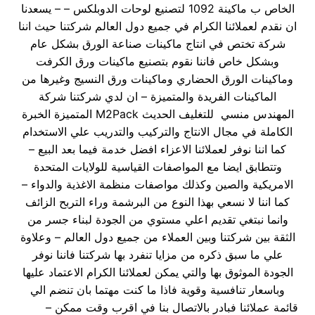
الخاص ب ماكينة 1092 لتصنيع لوحات الدوبلكس – – يسعدنا
ان نقدم لعملائنا الكرام في جميع دول العالم شركتنا حيث اننا
شركة تختص في انتاج ماكينات صناعة الورق بشكل عام
وبشكل خاص فاننا نقوم بتصنيع ماكينات ورق الكرفت
وماكينات الورق الحضاري وماكينات ورق النسيج وغيرها من
الماكينات الفريدة والمتميزة – ان لدي شركتنا شركة
المهندس منسي للتغليف الحديث M2Pack المتميزة الخبرة
الكاملة في مجال الانتاج والتركيب والتدريب علي الاستخدام
كما اننا نوفر لعملائنا الاعزاء افضل خدمة فيما بعد البيع –
وتتطابق ايضا مع المواصفات القياسية للولايات المتحدة
الامريكية والصين وكذلك مواصفات منظمة الاغذية والدواء –
كما اننا لا نسعي بهذا النوع من البرشمة وراء التربح الزائف
وانما نبتغي تقديم اعلي مستوي من الجودة لبناء جسر من
الثقة بين شركتنا وبين العملاء من جميع دول العالم – وعلاوة
علي ما سبق ذكره من مزايا تنفرد بها شركتنا فاننا نوفر
الجودة الموثوق بها والتي يمكن لعملائنا الكرام الاعتماد عليها
وباسعار تنافسية وقوية فاذا ما كنت مهتما بان تنضم الي
قائمة عملائنا فبادر بالاتصال بنا في اقرب وقت ممكن –