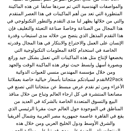
والمواصفات الهندسية التي تم سردها سابقاً عن هذه الماكينة
المتطورة التي تعد من أهم الماكينات في هذا العصر المتقدم
والتي من خلالها يظهر لنا مدى التقدم والتطور التكنولوجي في
هذا المجال من الصناعة وخاصةً صناعة التعبئة والتغليف فإن
هذا التقدم المذهل الذي يتضح من خلاله مدى استيعاب وقدرة
الإنسان على العمل والاختراع والابتكار في هذا المجال وقدرته
الخاصة في استخدام كافة المعلومات التكنولوجية التي
يخضعها لإنتاج مثل هذه الماكينات التي تعمل بشكل جيد ورائع
وبصورة أسهل وابسط حيث توفر هذه الماكينة الوقت والجهد
ومن خلال مؤسسة المهندس منسي للعبوات الدوائية
M2Packنقدم لسيادتكم منتجاتنا بأسعار خيالية خاصة بعملائنا
الأعزاء ومن ثم نقدم عرض مبسط عن منتجاتنا التي تصنع في
مصانعنا المنتشرة في كل ارجاء العالم وتباع من خلال منافذ
البيع والتسوق المتعددة الخاصة بالشركة في العديد من
المناطق في الموجودة حول العالم حيث مقرنا الرئيسي الذي
يقع في القاهرة عاصمة جمهورية مصر العربية وشمال أفريقيا
والشرق الأوسط ودول الخليج العربي ومن خلال هذه
المنتجات نلقي الضوء على مدى قدرتنا على مواكبة العصر