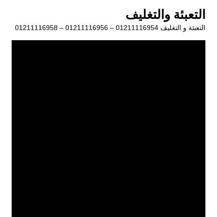
لتجاوز
التعبئة والتغليف
لى
التعبئة و التغليف 01211116954 – 01211116956 – 01211116958
لمحتوى