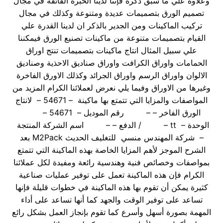
وعلاوة علي ما سبق ذكره فإننا لدينا الخبرة الفائقة في مجال
تصميم الورق بتصميمات عديدة ومتنوعة وكذلك في مجال
تركيب الماكينات ومن الجدير بالذكر ان لدينا القدرة علي
القيام بتصميمات متنوعة من ماكينات تصنيع الورق فيمكننا
علي سبيل المثال انتاج ماكينات بتصميمات تنتج اوراق
الحمامات واوراق الكرافت واوراق صناديق الاحذية وصناديق
الالوان واوراق الرسم واوراق الجرائد وكذلك الاورق الفاخرة
وغيرها من الاوراق وفيما يلي نعرض لعملائنا الكرام المزيد من
المواصفات والمزايا التي تتمتع بها ماكينة – 54671 – لانتاج
الورق الفاخر – – رقم الموديل – 54671 –
الوحدة – tt – / الدفع – – اسم الشركة المنتجة
– شركة المهندس منسي للتغليف الحديث M2Pack بعد
الشرح الموجز لأهم المزايا الخاصة بهذه الماكينة التي تتمتع
بمواصفات وخصائص فنية وهندسية رائعة ومفيدة لكل عملائنا
الكرام فإن هذه الماكينة تعمل على توفير عمليات صناعية
كثيرة يمكن أن تقوم بها هذه الماكينة في خطوات قليلة فإنها
تساعد على توفير الوقت والجهد كما أنها تساعد على أداء
المهمة بصورة أسهل وأسرع كما تقوم بإنجاز العمل بشكل رائع