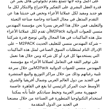
على أكمل وجه لأنها تتمتع بتقدم تكنولوجي هائل يعبر عن
قدرة العقل البشري على التفكير والاختراع والابتكار لكل ما
هو جديد ومفيد لكل عملائنا الأعزاء ونخص في حديثنا هذا عن
التقدم المذهل في مجال الصناعة وخاصة صناعة التعبئة
والتغليف فمن خلال هذا العرض يسرنا نحن مؤسسة المهندس
منسي للعبوات الدوائية M2Packأن تقدم لكل عملائنا الأعزاء
مثل هذه الماكينات في هذا المجال والتي توضح قدرة شركتنا
– شركة المهندس منسي للتغليف الحديث M2PACK – على
الإدراك التام لمتطلبات السوق الصناعي لمثل هذه الماكينات
التي يستخدمها كل فرد أو كل شركة ومن خلال هذا نعمل
على توفير الثقة في التعامل لعملائنا الأعزاء مع مؤسسة
المهندس منسي للعبوات الدوائية M2Packمن خلال سرعة
تلبية رغباتهم وذلك من خلال مراكز التوزيع والبيع المنتشرة
في العديد من دول العالم العربي وشمال أفريقيا والشرق
الأوسط حيث المركز الرئيسي لنا يقع في القاهرة عاصمة
جمهورية مصر العربية ونحيط سيادتكم علماً بأنه يمكننا
استخدام التكنولوجيا المتطورة في الصناعة من خلال مصنعنا
في العديد من الدول المتقدمة