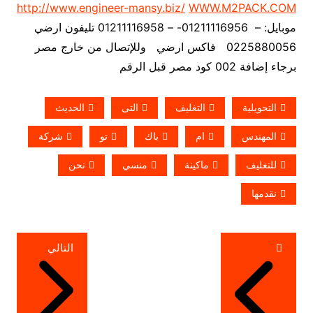
http://www.engineer-mansy.biz/
WWW.M2PACK.COM
موبايل: – 01211116956- – 01211116958 تليفون ارضي
0225880056 فاكس ارضي
وللإتصال من خارج مصر
برجاء إضافة 002 كود مصر قبل الرقم
التحويلية
التغليف
التى
الحديث
المهندس
ام
باك
تو
شركة
للتغليف
ماكينة
منسي
نحن
نقدمها
تصفّح
التالي
المقالات