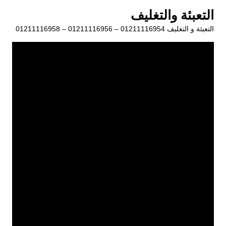
لتجاوز
التعبئة والتغليف
لى
التعبئة و التغليف 01211116954 – 01211116956 – 01211116958
لمحتوى