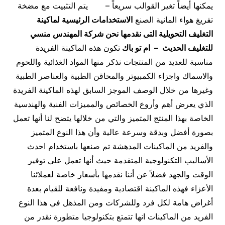
يمكنها أيضاً تغير القوالب سريعاً – يتم التثبيت مع مضخة
تفريغ هواء المانية الصنع
الاستخدامات الرئيسية
لماكينة
التغليف التحويلية
التى نقدمها نحن شركة المهندس منسي
للتغليف الحديث – ام تو باك
تكون هذه الماكينة الفريدة
مناسبة للعديد من المنتجات نذكر منها المواد الغذائية واللحوم
والاسماك واجزاء الكمبيوتر والمحاقن الطبية والعناصر الطبية
وغيرها من خلال الوصف الموجز السابق لهذه الماكينة الفريدة
الذي يعرض أهم وأروع الخصائص والمميزات الفنية والهندسية
الخاصة بهذا المنتج المتميز والتي من خلالها يتضح لنا أنها تعمل
بصورة أفضل وبدقة وسرعة عالية وأن هذا النوع المتميز
والفريد من الماكينات المدهشة تم صنعها باستخدام احدث
الأساليب التكنولوجية المتقدمة حيث أنها تعمل على توفير
الوقت والجهد فضلاً عن أننا نقدمها بأسعار خاصة لعملائنا
الأعزاء فهذه الماكينة اقتصادية ومفيدة ونافعة للقيام بعدة
أغراض هامة لكل فرد وللشركات ومن المذهل في هذا النوع
الفريد من الماكينات انها تتمتع بتكنولوجيا متطورة نقدر من