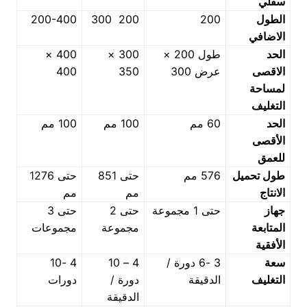
سفلي
الطول
200
200 300
200-400
الاضافي
الحد
طول 200 ×
300 ×
400 ×
الاقصى
عرض 300
350
400
لمساحة
التغليف
الحد
60 مم
100 مم
100 مم
الأقصى
للعمق
طول تحميل
576 مم
حتى 851
حتى 1276
الانتاج
مم
مم
جهاز
حتى 1 مجموعة
حتى 2
حتى 3
المتابعة
مجموعة
مجموعات
الأفقية
سعة
3 -6 دورة /
4 – 10
4 -10
التغليف
الدقيقة
دورة /
دورات
الدقيقة