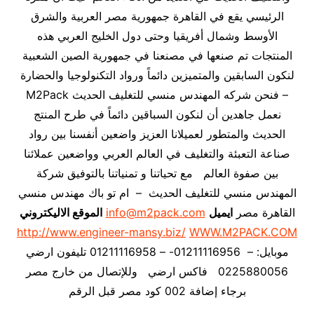
الرئيسي يقع في القاهرة جمهورية مصر العربية والشرق
الأوسط وشمال أفريقيا وحتى دول الخليج العربي هذه
المنتجات تم صنعها في مصنعنا في جمهورية الصين الشعبية
لنكون السابقين والمتميزين دائماً ورواد التكنولوجيا والحضارة
– فنحن شركه المهندس منسي للتغليف الحديث M2Pack
نعمل جاهدين أن لنكون السباقين دائماً في طرح المنتج
الحديث والمتطور لعميلانا العزيز واضعين أنفسنا بين رواد
صناعة التعبئة والتغليف في العالم العربي وواضعين عملائنا
بين صفوة العالم مع تحياتنا و تمنياتنا بالتوفيق شركة
المهندس منسي للتغليف الحديث – ام تو باك مهندس منسي
القاهرة مصر
ايميل
info@m2pack.com
الموقع الاليكتروني
http://www.engineer-mansy.biz/
WWW.M2PACK.COM
موبايل: – 01211116956- – 01211116958 تليفون ارضي
0225880056 فاكس ارضي
وللإتصال من خارج مصر
برجاء إضافة 002 كود مصر قبل الرقم