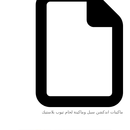
ماكينات اندكشن سيل وماكينة لحام تيوب بلاستيك