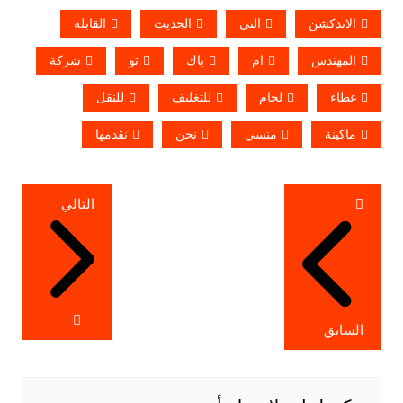
الاندكشن
التى
الحديث
القابلة
المهندس
ام
باك
تو
شركة
غطاء
لحام
للتغليف
للنقل
ماكينة
منسي
نحن
نقدمها
تصفّح
التالي
المقالات
السابق