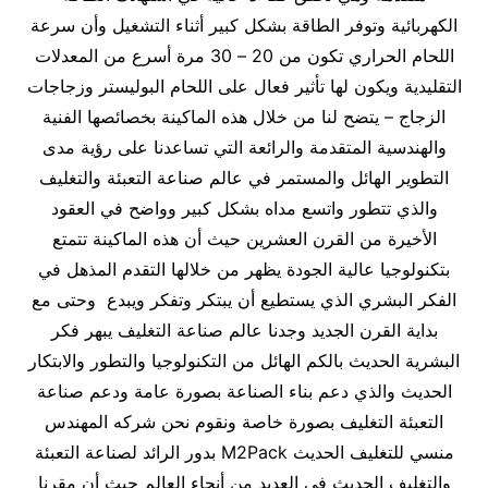
الكهربائية وتوفر الطاقة بشكل كبير أثناء التشغيل وأن سرعة
اللحام الحراري تكون من 20 – 30 مرة أسرع من المعدلات
التقليدية ويكون لها تأثير فعال على اللحام البوليستر وزجاجات
الزجاج – يتضح لنا من خلال هذه الماكينة بخصائصها الفنية
والهندسية المتقدمة والرائعة التي تساعدنا على رؤية مدى
التطوير الهائل والمستمر في عالم صناعة التعبئة والتغليف
والذي تتطور واتسع مداه بشكل كبير وواضح في العقود
الأخيرة من القرن العشرين حيث أن هذه الماكينة تتمتع
بتكنولوجيا عالية الجودة يظهر من خلالها التقدم المذهل في
الفكر البشري الذي يستطيع أن يبتكر وتفكر ويبدع وحتى مع
بداية القرن الجديد وجدنا عالم صناعة التغليف يبهر فكر
البشرية الحديث بالكم الهائل من التكنولوجيا والتطور والابتكار
الحديث والذي دعم بناء الصناعة بصورة عامة ودعم صناعة
التعبئة التغليف بصورة خاصة ونقوم نحن شركه المهندس
منسي للتغليف الحديث M2Pack بدور الرائد لصناعة التعبئة
والتغليف الحديث في العديد من أنحاء العالم حيث أن مقرنا