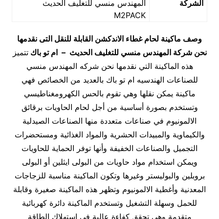
الشركة
المهندس منسي للتغليف الحديث
M2PACK
وصف ماكينة لحام غطاء الاندكشن القابلة للنقل التى نقدمها
نحن شركة المهندس منسي للتغليف الحديث – ام تو باك
تتميز
هذه الماكينة التي نقدمها نحن شركه المهندس منسي
للصناعات الهندسيه ام تو باك بالعديد من الخصائص فهي
ماكينة يمكن نقلها وهي تقوم بالحس الكهرومغناطيسي
وتستخدم بصورة أساسية من أجل لحام الحاويات برقائق
الالمونيوم في صناعات متعددة منها الصناعات الصيدلية
والكيماوية والمبيدات الحشرية والمواد الغذائية ومستحضرات
التجميل والصناعات الخفيفة وأنها توفر الحماية للحاويات
ويمكن استخدام مواد حاويات من البولى ايثلين أو البولى
بروبلين والبوليستر وغيرها وتكون الماكينة مناسبة للزجاجات
المعدنية وأغطية الالمونيوم وتظهر هذه الماكينة صغيرة وقابلة
للحمل وسهلة التشغيل وتستخدم الماكينة دائرة كهربائية
متقدمة وهي تحقق كفاءة عالية في استهلاك الطاقة