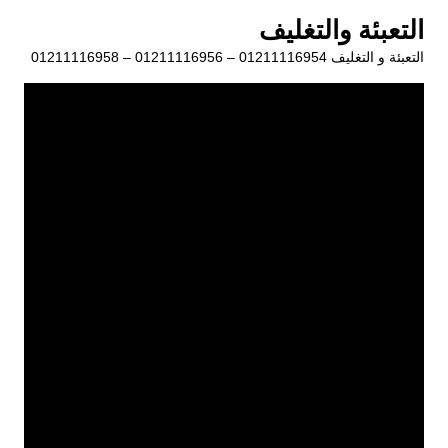
لتجاوز
التعبئة والتغليف
لى
التعبئة و التغليف 01211116954 – 01211116956 – 01211116958
لمحتوى