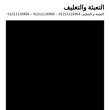
لتجاوز
التعبئة والتغليف
لى
التعبئة و التغليف 01211116954 – 01211116956 – 01211116958
لمحتوى