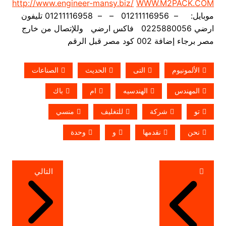
http://www.engineer-mansy.biz/
WWW.M2PACK.COM
موبايل: – 01211116956 – – 01211116958 تليفون
ارضي 0225880056 فاكس ارضي
وللإتصال من خارج
مصر برجاء إضافة 002 كود مصر قبل الرقم
الألمونيوم
التى
الحديث
الصناعات
المهندس
الهندسيه
ام
باك
تو
شركة
للتغليف
منسي
نحن
نقدمها
و
وحدة
تصفّح
التالي
المقالات