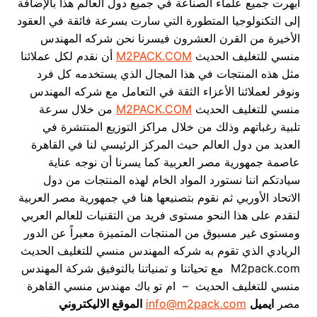
أبهرت جميع علماء الصناعة في جميع دول العالم هذا بالإضافة
إلى التكنولوجيا المتطورة التي سارت بسرعة فائقة في العقود
الأخيرة من القرن العشرون فيسرنا نحن شركه المهندس
منسي للتغليف الحديث
M2PACK.COM
أن نقدم لكل عملائنا
مثل هذه المنتجات في هذا المجال الذي يستخدمه كل فرد
ونوفر لعملائنا الأعزاء الثقة في التعامل مع شركه المهندس
منسي للتغليف الحديث
M2PACK.COM
من خلال سرعة
تلبية رغباتهم وذلك من خلال مراكز التوزيع المنتشرة في
العديد من دول العالم حيث المركز الرئيسي لنا في القاهرة
عاصمة جمهورية مصر العربية كما يسرنا أن نوجه عناية
سيادتكم اننا نستورد المواد الخام لهذه المنتجات من دول
الاتحاد الأوربي ثم نقوم بتصنيعها هنا في جمهورية مصر العربية
لنقدم على هذا النحو مستوى فريد من التقنيات للعالم العربي
ومستوى غير مسبوق من المنتجات المتميزة معبراً عن الدور
الريادي الذي تقوم به شركه المهندس منسي للتغليف الحديث
M2pack.com مع تحياتنا و تمنياتنا بالتوفيق شركة المهندس
منسي للتغليف الحديث – ام تو باك مهندس منسي القاهرة
مصر
ايميل
info@m2pack.com
الموقع الاليكتروني