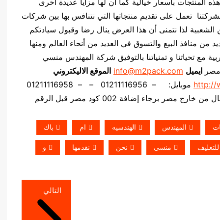
ه المنتجات بأسعار خيالية كما أن لها مزايا عديدة أخرى
فشركتنا تعمل على تقديم منتجاتها التي نتنافس بها بين شركات
الشعبية لذا نتمنى أن هذا العرض ينال رضا وقبول سيادتكم
يد من منافذ البيع والتسوق في العديد من أنحاء العالم ومنها
ة مع تحياتنا و تمنياتنا بالتوفيق شركة المهندس منسي
 مصر
ايميل
info@m2pack.com
الموقع الاليكتروني
http:/
موبايل: – 01211116956 – – 01211116958
خارج مصر برجاء إضافة 002 كود مصر قبل الرقم
ات
المهندس
الهندسيه
ام
باك
للتغليف
منسي
نحن
نقدمها
و
التالي