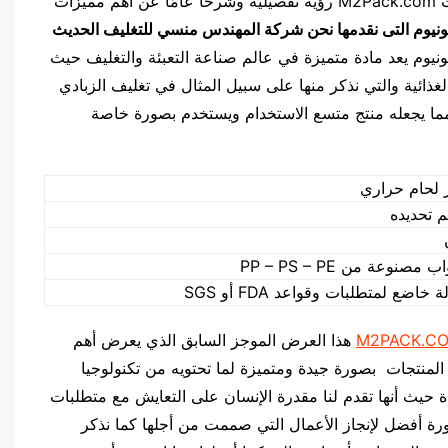
كما نقدم نحن شركه المهندس منسي للتغليف الحديث M2Pack.com رؤية تفصيلية وشرحًا عامًا عن أهم مميزات
مونيوم التى نقدمها نحن شركة المهندس منسي للتغليف الحديث
ونيوم يعد مادة متميزة في عالم صناعة التعبئة والتغليف حيث
ائية والتي نذكر منها على سبيل المثال في تغليف الزبادي
مما يجعله منتج متسع الاستخدام ويستخدم بصورة خاصة
م تحديده
صنوعة من PP – PS – PE
خاضع لمتطلبات وقواعد FDA أو SGS
M2PACK.C
هذا العرض الموجز السابق الذي يعرض أهم
ه المنتجات بصورة جيدة ومتميزة لما تحتويه من تكنولوجيا
حيث أنها تقدم لنا مقدرة الإنسان على التعايش مع متطلبات
ة أفضل لإنجاز الأعمال التي صممت من أجلها كما نذكر