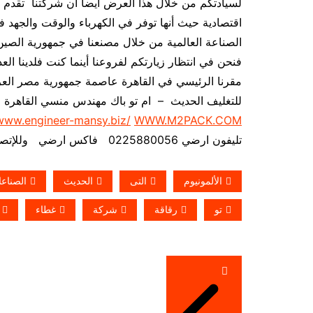
لسيادتكم من خلال هذا العرض أيضاً أن شركتنا تقدم هذ
اقتصادية حيث أنها توفر في الكهرباء والوقت والجهد 
الصناعة العالمية من خلال مصنعنا في جمهورية الصين 
فنحن في انتظار زيارتكم لفروعنا أينما كنت فلدينا العد
مقرنا الرئيسي في القاهرة عاصمة جمهورية مصر العربي
للتغليف الحديث – ام تو باك مهندس منسي القاهرة
/www.engineer-mansy.biz/
WWW.M2PACK.COM
تليفون ارضي 0225880056 فاكس ارضي
وللإتصال من 
الألمونيوم
التى
الحديث
الصناع
تو
رقاقة
شركة
غطاء
تصفّح
المقالات