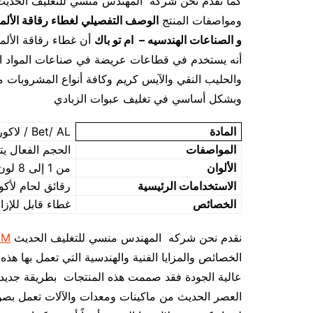
ومواصفات المنتج
الوصف التفصيلي
لغطاء رقاقة الأل
و الصناعات الهندسيه – ام تو باك
أن غطاء رقاقة الألم
أنه يستخدم في قطاعات عريضة في صناعات المواد الغذ
والحليب النقي والآيس كريم وكافة أنواع المشروبات 
وبشكل أساسي في تغليف عبوات الزبادي
المادة
Bet/ AL / لاكور لحام حراري
المواصفات
الحجم الفعال يت
الألوان
من 1 إلى 8 لون
الاستخدامات الرئيسية
رقائق لحام لأكواب م
الخصائص
غطاء قابل للإزالة 
نقدم نحن شركه المهندس منسي للتغليف الحديث
OM
الخصائص والمزايا الفنية والهندسية التي تعمل بها هذ
عالية الجودة فقد صممت هذه المنتجات بطريقة جديدة 
العصر الحديث من ماكينات ومعدات والآلات تعمل بصور