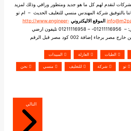
لشركات لنقدم لهم كل ما هو جديد ومتطور وراقي وذلك لمزيد
نياتنا بالتوفيق شركة المهندس منسي للتغليف الحديث – ام تو
info@m2p
الموقع الاليكتروني
http://www.engineer-
موبايل: – 01211116956- – 01211116958 تليفون ارضي
صر برجاء إضافة 002 كود مصر قبل الرقم
الطبات
العازلة
المبيدات
تو
شركة
للتغليف
منسي
نحن
التالي