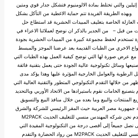
إثيلين والتي تختلط بمادة الالومنيوم فتشكل جدار قوي ومتين
هذه الطريقة الفريدة تتم حماية الاغطية من التآكل بشكل
 العازلة الخاصة بتغليف المبيدات الحشرية قد استطاع حل
ات من قبل – من الجدير بالذكر ان نوضح لعملائنا الاعزاء في
زة تستخدم لحفظ مجموعة كبيرة من المبيدات الحشرية بجودة
انواع الاخري من الطبات القديمة بعد عرضنا الموجز والمبسط
ه مع عرض صورة لها التي توضح كيفية العمل بهذه الطبات التي
ا وسائل تكنولوجية عالية الجودة حتى يعمل بتقنية فائقة
الرطوبة والعوامل الخارجية المؤثرة عليها وهذا يؤكد مدى
ر من خلالها التقدم التكنولوجي المتطور والتقنية العالية التي
صنيع الخامات نقوم باستيرادها من الاتحاد الأوربي وبالتحديد
يع المنتجات والبيع وما بعده من خلال منافذ البيع والتسويق
مة جمهورية مصر العربية حيث المقر الرئيسي للشركة والشرق
الأوسط وشمال أفريقيا ودول الخليج العربي – فنقدم نحن شركه المهندس منسي للتغليف الحديث M2PACK
ى نصل جميعاً إلى أقصى درجة من التكنولوجية المفيدة التي
يرغب أي فرد في اقتنائها فتعد شركه المهندس منسي للتغليف الحديث M2PACK من رواد الحضارة والتقدم