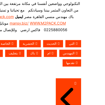
التكنولوجي وواضعين أنفسنا في مكانة مرتفعة بين ا
من التعاون المثمر بيننا وسيادتكم مع تحياتنا و تم
باك مهندس منسي القاهرة مصر
ايميل
ack.com
mansy.biz/
WWW.M2PACK.COM
0225880056 فاكس ارضي
وللإتصال من خارج م
التى
الحديث
الحشرية
الخاصة
المهندس
ام
باك
بتغليف
نقدمها
تصفّح
المقالات