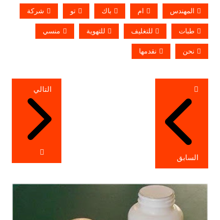
المهندس
ام
باك
تو
شركة
طبات
للتغليف
للتهوية
منسي
نحن
نقدمها
تصفّح
التالي
المقالات
السابق