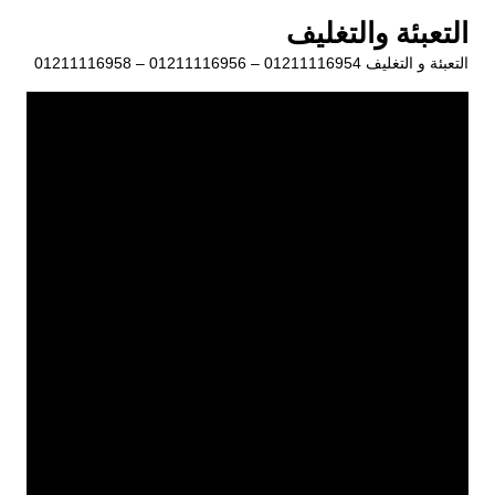
لتجاوز
التعبئة والتغليف
لى
التعبئة و التغليف 01211116954 – 01211116956 – 01211116958
لمحتوى