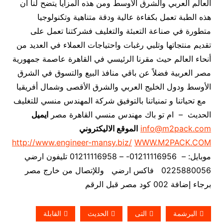
العالم العربي والشرق الأوسط ومن هذه المزايا يتضح لنا أن
هذه الطبة تعمل بكفاءة عالية ودقة متناهية وتكنولوجيا
متطورة في صناعة التعبئة والتغليف فشركتنا تعمل على
تقديم منتجاتها وتلبي رغبات واحتياجات العملاء في العديد من
أنحاء العالم حيث مقرنا الرئيسي في القاهرة عاصمة جمهورية
مصر العربية فضلاً عن باقي منافذ البيع والتسوق في الشرق
الأوسط ودول الخليج العربي والشرق الأقصى وشمال أفريقيا
مع تحياتنا و تمنياتنا بالتوفيق شركة المهندس منسي للتغليف
الحديث – ام تو باك مهندس منسي القاهرة مصر
ايميل
info@m2pack.com
الموقع الاليكتروني
http://www.engineer-mansy.biz/
WWW.M2PACK.COM
موبايل: – 01211116956- – 01211116958 تليفون ارضي
0225880056 فاكس ارضي
وللإتصال من خارج مصر
برجاء إضافة 002 كود مصر قبل الرقم
البرشمة
التى
الحديث
القابلة