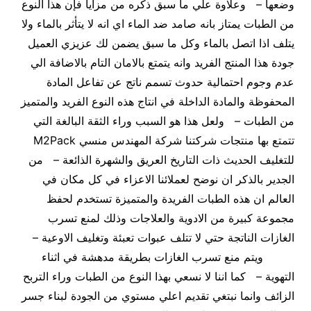
وضعها – وعلاوة علي ما سبق ذكره من مزايا فإن هذا النوع
من الطبات يمتاز بانه صامد ضد الماء اي انه لا يتأثر بالماء ولا
يتلف اذا اتصل بالماء وكل ما سبق يضمن لك عزيزي العميل
جودة هذا المنتج الفريد وانه يتمتع بالامان التام بالاضافة الي
عدم وجوم احتمالية حدوث تسمم ناتج عن تفاعل المادة
المحفوظة والمادة الداخلة في انتاج هذه النوع الفريد والمتميز
من الطبات – ولعل هذا هو السبب وراء الثقة البالغة التي
تتمتع بها منتجات شركتنا شركة المهندس منسي M2Pack
للتغليف الحديث ذات التاريخ العريق والشهرة الذائعة – من
الجدير بالذكر ان نوضح لعملائنا الاعزاء في كل مكان في
العالم ان هذه الطبات الفريدة والمتميزة تستخدم لحفظ
مجموعة كبيرة من الادوية والعلاجات وذلك لمنع تسرب
الغازات الناتجة حتي لا تتلف عبوات تعبئة وتغليف الاوعية –
ويتم منع تسرب الغازات بطريقة مدهشة في اثناء
التهوية – كما اننا لا نسعي بهذا النوع من الطبات وراء التربح
الزائف وانما نبتغي تقديم اعلي مستوي من الجودة لبناء جسر