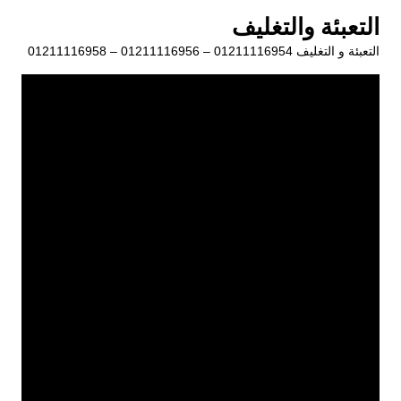
لتجاوز
التعبئة والتغليف
لى
التعبئة و التغليف 01211116954 – 01211116956 – 01211116958
لمحتوى