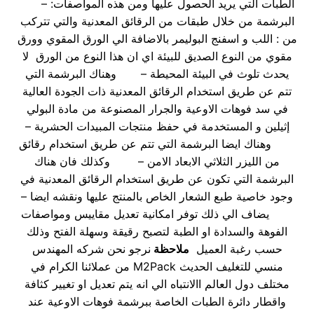
الطبات التي يريد الحصول عليها ومن هذه المواصفات: –
البرشمة من خلال طبقات من الرقائق المعدنية والتي تتركب
من : اللب و اسفنج البوليمر بالاضافة الي الورق المقوي وورق
مقوي من النوع الصديق للبيئة اي ان هذا النوع من الورق لا
يحدث تلوث في البيئة المحيطة – وهناك البرشمة التي
تتم عن طريق استخدام الرقائق المعدنية ذات الجودة العالية
في سد فوهات الاوعية والجرار المصنوعة من مادة البولي
إثيلين و المستخدمة في حفظ منتجات المبيدات الحشرية –
وهناك ايضا البرشمة التي تتم عن طريق استخدام رقائق
من الليزر الثلاثي الابعاد الامن – وكذلك فان هناك
البرشمة التي تكون عن طريق استخدام الرقائق المعدنية في
وجود خاصية طبع الشعار الخاص بالمنتج عليها ونقشه ايضا –
يضاف الي ذلك توفر امكانية تعديل مقاييس ومواصفات
الفوهة والسدادة او الطبة لتصبح رقيقة وسهلة الفتح وذلك
حسب رغبة العميل
ملاحظة
نرجو نحن شركه المهندس
منسي للتغليف الحديث M2Pack من عملائنا الكرام في
مختلف دول العالم االانتباه الي انه يتم تعديل او تغيير كثافة
واقطار دائرة الطبات الخاصة ببرشمة فوهات الاوعية عند