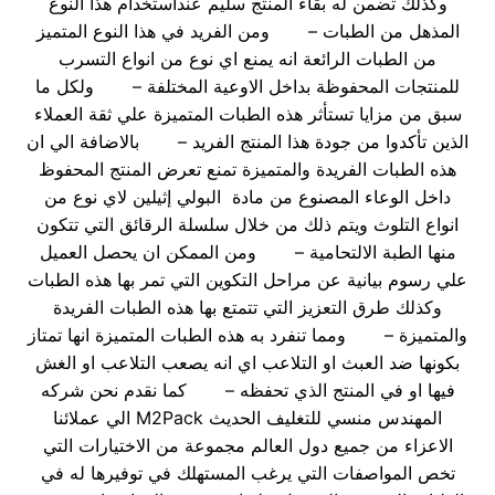
وكذلك تضمن له بقاء المنتج سليم عنداستخدام هذا النوع
المذهل من الطبات – ومن الفريد في هذا النوع المتميز
من الطبات الرائعة انه يمنع اي نوع من انواع التسرب
للمنتجات المحفوظة بداخل الاوعية المختلفة – ولكل ما
سبق من مزايا تستأثر هذه الطبات المتميزة علي ثقة العملاء
الذين تأكدوا من جودة هذا المنتج الفريد – بالاضافة الي ان
هذه الطبات الفريدة والمتميزة تمنع تعرض المنتج المحفوظ
داخل الوعاء المصنوع من مادة البولي إثيلين لاي نوع من
انواع التلوث ويتم ذلك من خلال سلسلة الرقائق التي تتكون
منها الطبة الالتحامية – ومن الممكن ان يحصل العميل
علي رسوم بيانية عن مراحل التكوين التي تمر بها هذه الطبات
وكذلك طرق التعزيز التي تتمتع بها هذه الطبات الفريدة
والمتميزة – ومما تنفرد به هذه الطبات المتميزة انها تمتاز
بكونها ضد العبث او التلاعب اي انه يصعب التلاعب او الغش
فيها او في المنتج الذي تحفظه – كما نقدم نحن شركه
المهندس منسي للتغليف الحديث M2Pack الي عملائنا
الاعزاء من جميع دول العالم مجموعة من الاختيارات التي
تخص المواصفات التي يرغب المستهلك في توفيرها له في