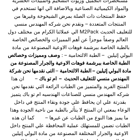
مستحضرات التجميل وزيوت التشحيم والمبيدات الحشرية
والمواد الكيميائية الصناعية وبالاضافة الي انها تستخدم في
حفظ المنتجات ذات الصلة بمرض الشيخوخة وغيرها من
المنتجات المتعددة – ونقدم نحن شركه المهندس منسي
للتغليف الحديث M2Pack الي عملائنا الكرام من مختلف دول
العالم وصفاً موجزاً عن أهم المميزات والخصائص الخاصة
بالطبة الخاصة ببرشمة فوهات الاوعية المصنوعة من مادة
البولي إثيلين – الطبة الالتحامية – :
وصف ومميزات وخصائص
الطبة الخاصة ببرشمة فوهات الاوعية والجرار المصنوعة من
مادة البولي إثيلين – الطبة الالتحامية
–
التى نقدمها نحن شركة
المهندس منسي للتغليف الحديث – ام تو باك
– ان هذا
المنتج الفريد والمتميز من الطبات الرائعة التي نقدمها نحن
شركه المهندس منسي للصناعات الهندسيه ام تو باك يتميز
بقدرتة علي ان يحافظ علي جودة ونقاء المنتج في داخل
الوعاء بمعني ان المنتج لا يتأثر بالطبة من ناحية الجودة وهذا
ما يميز هذا النوع من الطبات عن غيرها – كما ان هذه
الطبات تضمن للمستهلك عملية المحافظة علي المنتج داخل
الاوعية والجرار المختلفة المصنوعة من مادة البولي إثيلين