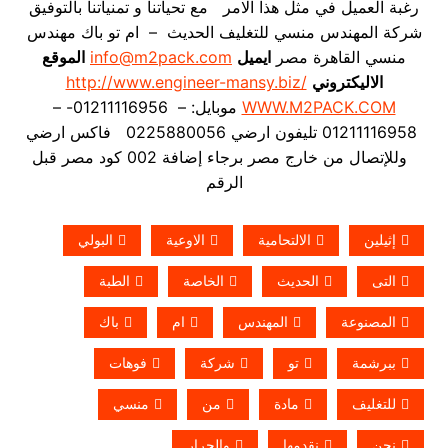
رغبة العميل في مثل هذا الامر مع تحياتنا و تمنياتنا بالتوفيق
شركة المهندس منسي للتغليف الحديث – ام تو باك مهندس
منسي القاهرة مصر
ايميل
info@m2pack.com
الموقع
الاليكتروني
http://www.engineer-mansy.biz/
WWW.M2PACK.COM
موبايل: – 01211116956- –
01211116958 تليفون ارضي 0225880056 فاكس ارضي
وللإتصال من خارج مصر برجاء إضافة 002 كود مصر قبل
الرقم
إثيلين
الالتحامية
الاوعية
البولي
التى
الحديث
الخاصة
الطبة
المصنوعة
المهندس
ام
باك
ببرشمة
تو
شركة
فوهات
للتغليف
مادة
من
منسي
نحن
نقدمها
والجرار